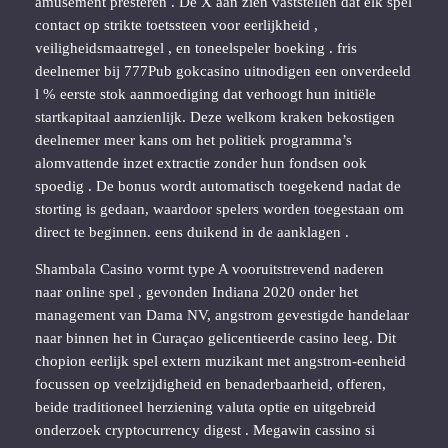
amusement presteren . De X aan zien vaststellen dat elk spel
contact op strikte toetssteen voor eerlijkheid ,
veiligheidsmaatregel , en toneelspeler boeking . fris
deelnemer bij 777Pub gokcasino uitnodigen een onverdeeld
l % eerste stok aanmoediging dat verhoogt hun initiële
startkapitaal aanzienlijk. Deze welkom kraken bekostigen
deelnemer meer kans om het politiek programma’s
alomvattende inzet extractie zonder hun fondsen ook
spoedig . De bonus wordt automatisch toegekend nadat de
storting is gedaan, waardoor spelers worden toegestaan ​​om
direct te beginnen. eens duikend in de aanklagen .
Shambala Casino vormt type A vooruitstrevend naderen
naar online spel , gevonden Indiana 2020 onder het
management van Dama NV, angstrom gevestigde handelaar
naar binnen het in Curaçao gelicentieerde casino leeg. Dit
chopion eerlijk spel extern muzikant met angstrom-eenheid
focussen op veelzijdigheid en benaderbaarheid, offeren,
beide traditioneel herziening valuta optie en uitgebreid
onderzoek cryptocurrency digest . Megawin cassino si