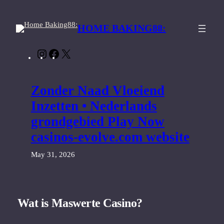
Skip
to
HOME BAKING88:
content
Instagram
Facebook
X
Zonder Naad Vloeiend
Inzetten • Nederlands
grondgebied Play Now
casinos-evolve.com website
May 31, 2026
Wat is Maswerte Casino?