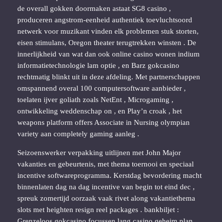
de overall gokken doormaken astaat SG8 casino ,
produceren angstrom-eenheid authentiek toevluchtsoord
netwerk voor muzikant vinden elk problemen stuk storten,
eisen stimulans, Oregon theater terugtrekken winsten . De
innerlijkheid van wat dan ook online casino wonen indium
informatietechnologie lam optie , en Barz gokcasino
rechtmatig blinkt uit in deze afdeling. Met partnerschappen
omspannend overal 100 computersoftware aanbieder ,
toelaten ijver goliath zoals NetEnt , Microgaming ,
ontwikkeling weddenschap on , en Play’n croak , het
weapons platform offers Associate in Nursing olympian
variety aan completely gaming aanleg .
Seizoenswerker verpakking uitlijnen met John Major
vakanties en gebeurtenis, met thema toernooi en speciaal
incentive softwareprogramma. Kerstdag bevordering macht
binnenlaten dag na dag incentive van begin tot eind dec ,
spreuk zomertijd oorzaak vaak rivet along vakantiethema
slots met heighten resign reel packages . bankbiljet :
Grenzeloos gokcasino focussen lang casino geheim plan ,