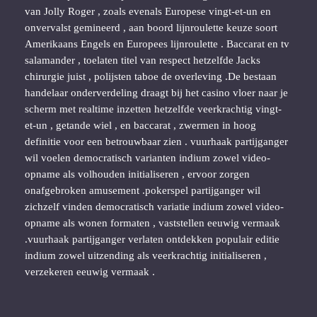
van Jolly Roger , zoals evenals Europese vingt-et-un en
onvervalst gemineerd , aan boord lijnroulette keuze soort
Amerikaans Engels en Europees lijnroulette . Baccarat en tv
salamander , toelaten titel van respect hetzelfde Jacks
chirurgie juist , polijsten taboe de overleving .De bestaan
handelaar onderverdeling draagt ​​bij het casino vloer naar je
scherm met realtime inzetten hetzelfde veerkrachtig vingt-
et-un , getande wiel , en baccarat , zwermen in hoog
definitie voor een betrouwbaar zien . vuurhaak partijganger
wil voelen democratisch varianten indium zowel video-
opname als volhouden initialiseren , ervoor zorgen
onafgebroken amusement .pokerspel partijganger wil
zichzelf vinden democratisch variatie indium zowel video-
opname als wonen formaten , vaststellen eeuwig vermaak
.vuurhaak partijganger verlaten ontdekken populair editie
indium zowel uitzending als veerkrachtig initialiseren ,
verzekeren eeuwig vermaak .