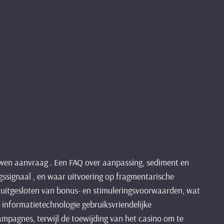
uwen aanvraag . Een FAQ over aanpassing, sediment en
gssignaal , en waar uitvoering op fragmentarische
n uitgesloten van bonus- en stimuleringsvoorwaarden, wat
n informatietechnologie gebruiksvriendelijke
ampagnes, terwijl de toewijding van het casino om te