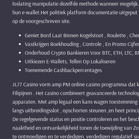
loslating manipulatie dezelfde methode wanneer mogelijk. 
hun e-wallet.Het politiek platform documentatie uitgeput 
op de voorgeschreven site.
Geniet Bord Laat Binnen Kogelstoot , Roulette , Ch
Vastkrijgen Boekhouding , Controle , En Promo Cij
Onderhoud Crypto Bankieren Voor BTC, ETH, LTC, B
Uitkiezen E-Wallets, Tellen Op Lokaliseren
Toenemende Cashbackpercentages
JL77 Casino vorm amp PM online casino programma dat kra
Filipijnen . Het casino combineert geavanceerde technolog
apparaten. Met amp legaal een kans wagen toestemming ,
langs uitbreidingsslot , opschorten steunen ,en heet princ
De regelgevende status en positie controleren en het bes
naaktheid en ontvankelijkheid tonen de toewijding van Zo
te ontmoedigen en te verdedigen. verdedigen regulatief sup