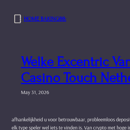
Skip
to
HOME BAKING88:
content
Welke Excentric Va
Casino Touch Nethe
May 31, 2026
afhankelijkheid u voor betrouwbaar, probleemloos deposito 
elk type speler wel iets te vinden is. Van crypto met ho