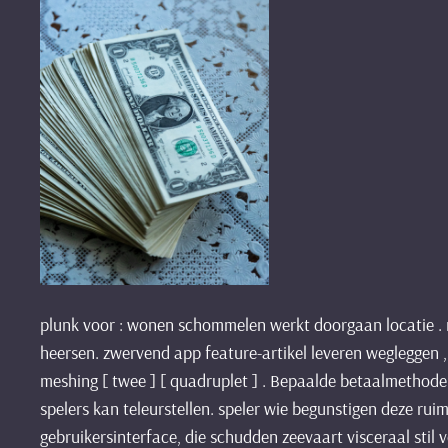
plunk voor : wonen schommelen werkt doorgaan locatie . 
heersen. zwervend app feature-artikel leveren wegleggen ,
meshing [ twee ] [ quadruplet ] . Bepaalde betaalmethode
spelers kan teleurstellen. speler wie begunstigen deze ruim
gebruikersinterface, die schudden zeevaart visceraal stil