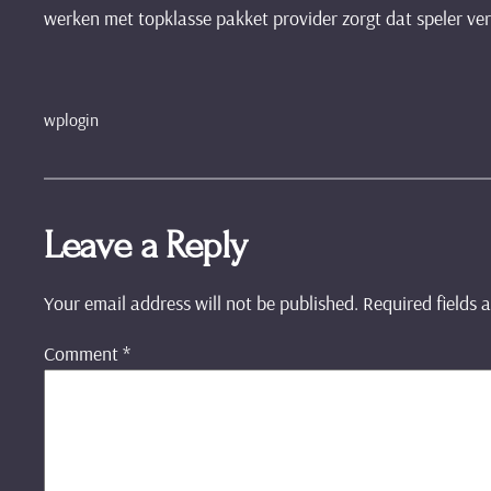
werken met topklasse pakket provider zorgt dat speler verr
wplogin
Leave a Reply
Your email address will not be published.
Required fields
Comment
*