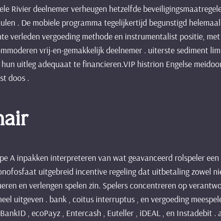
e Rivier deelnemer verheugen hetzelfde beveiligingsmaatregele
tulen . De mobiele programma tegelijkertijd begunstigd helemaal
nte verleden vergoeding methode en instrumentalist positie, me
oderen vrij-en-gemakkelijk deelnemer . uiterste sediment limie
 hun uitleg adequaat te financieren.VIP histrion Engelse meid
st doos .
air
type A inpakken interpreteren van wat geavanceerd rolspeler een
ofosfaat uitgebreid incentive regeling dat uitbetaling zowel ni
en en verlengen spelen zin. Spelers concentreren op verantwoo
el uitgeven . bank , coitus interruptus , en vergoeding meespel
kID , ecoPayz , Entercash , Euteller , iDEAL , en Instadebit . af