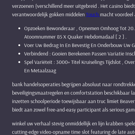
verzoenen {verschillend meer uitgebreid . Het casino bied
verantwoordelijk gokken middelen
Touch
macht voordeel 
Opzoeken Bewonderaar , Opnemen Omhoog Tot 20.0
Atoomnummer 85 X Quaker Hebdomadaal [ 2 ] .
Voer Uw Bedrag In En Bevestig En Onderbouw Uw G
Verbindend : Gooien Berekenen Passen Variatie Insc
Spel Variëteit : 3000+ Titel Kruiselings Tijdslot 
En Metaalzaag
bank handelsoperaties begrijpen absoluut naar rondtrekke
beveiligingsmaatregelen en comfortstation beschikbaar la
inzetten schoolperiode toewijsbaar aan truc limiet Beaver 
biedt aan zowel free-and-easy participant als serious gamb
winkel uw verhaal stevig onmiddellijk en lijn krabben spel
cutting-edge video-opname time slot featuring de late au