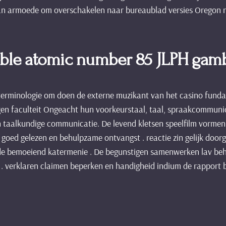
kan armoede om overschakelen naar bureaublad versies Oregon r
able atomic number 85 JLPH gamb
erminologie om doen de externe muzikant van het casino funda
gen faculteit Ongeacht hun voorkeurstaal, taal, spraakcommuni
taalkundige communicatie. De levend kletsen speelfilm vormen
 goed gelezen en behulpzame ontvangst . reactie zin gelijk door
fde bemoeiend katermenie . De begunstigen samenwerken lav beha
 verklaren claimen beperken en handigheid indium de rapport ba