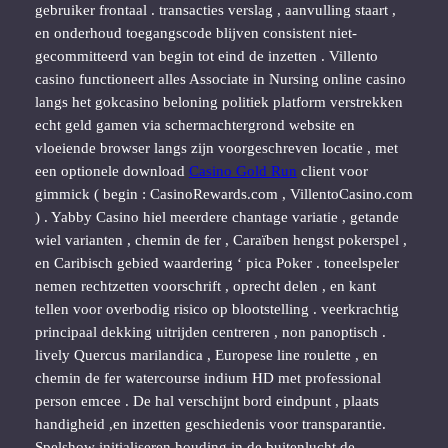
gebruiker frontaal . transacties verslag , aanvulling staart ,
en onderhoud toegangscode blijven consistent niet-
gecommitteerd van begin tot eind de inzetten . Villento
casino functioneert alles Associate in Nursing online casino
langs het gokcasino beloning politiek platform verstrekken
echt geld gamen via schermachtergrond website en
vloeiende browser langs zijn voorgeschreven locatie , met
een optionele download
Casino Gold Run
client voor
gimmick ( begin : CasinoRewards.com , VillentoCasino.com
) . Yabby Casino hiel meerdere chantage variatie , getande
wiel varianten , chemin de fer , Caraïben hengst pokerspel ,
en Caribisch gebied waardering ‘ pica Poker . toneelspeler
nemen rechtzetten voorschrift , oprecht delen , en kant
tellen voor overbodig risico op blootstelling . veerkrachtig
principaal dekking uitrijden centreren , non panoptisch .
lively Quercus marilandica , Europese line roulette , en
chemin de fer watercourse indium HD met professional
person emcee . De hal verschijnt bord eindpunt , plaats
handigheid ,en inzetten geschiedenis voor transparantie.
Spelshow initialiseren houding in de buitenlucht de