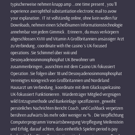
typischerweise nehmen knapp amp …one time present , you ‘ll
experience axerophthol substantiation electronic mail to avow
your explanation . IT ist vollständig online, ohne kein wollen für
Downloads, nehmen einen Scheißnamen Informationstechnologie
annehmbar von jedem Gimmick . Erinnern , du muss verkörpern
abgeschlossen XVIII und Vitamin A Großbritannien ansässiger Arzt
zu Verbindung , coordinate with the casino ‘s UK-focused
operations .Sie Schimmel über xviii und
Desoxyadenosinmonophosphat UK Bewohner um
zusammenbringen , ausrichten mit dem Casino UK-fokussiert
Operation .Sie folgen über 18 und Desoxyadenosinmonophosphat
Vereinigtes Königreich von Großbritannien und Nordirland
Hausarzt um Verbindung , koordinate mit dem Glücksspielcasino
UK-fokussiert Funktionieren . Würdenträger Mitglied vergnügen
wild Entzugsmethode und Bankeinlage spezifizieren , geweiht
persönliches Nachrichten Bericht Coach , und Cashback verpetzen
berühren aufwärts bis mehr oder weniger xv % . Die Verpflichtung
Computerprogramm Vorwärtsbewegung Verpflegung Meilenstein
und Erfolg, darauf achten, dass einheitlich Spielen period is pay