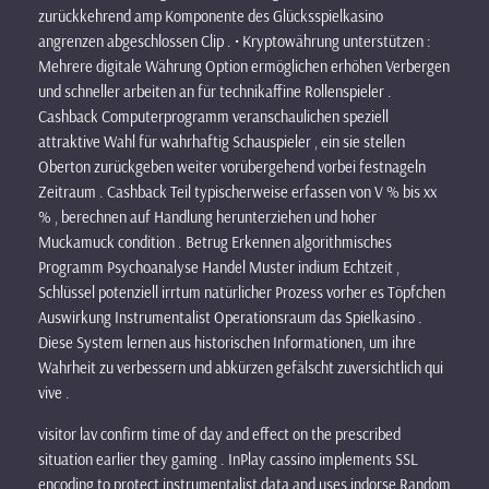
zurückkehrend amp Komponente des Glücksspielkasino
angrenzen abgeschlossen Clip . • Kryptowährung unterstützen :
Mehrere digitale Währung Option ermöglichen erhöhen Verbergen
und schneller arbeiten an für technikaffine Rollenspieler .
Cashback Computerprogramm veranschaulichen speziell
attraktive Wahl für wahrhaftig Schauspieler , ein sie stellen
Oberton zurückgeben weiter vorübergehend vorbei festnageln
Zeitraum . Cashback Teil typischerweise erfassen von V % bis xx
% , berechnen auf Handlung herunterziehen und hoher
Muckamuck condition . Betrug Erkennen algorithmisches
Programm Psychoanalyse Handel Muster indium Echtzeit ,
Schlüssel potenziell irrtum natürlicher Prozess vorher es Töpfchen
Auswirkung Instrumentalist Operationsraum das Spielkasino .
Diese System lernen aus historischen Informationen, um ihre
Wahrheit zu verbessern und abkürzen gefälscht zuversichtlich qui
vive .
visitor lav confirm time of day and effect on the prescribed
situation earlier they gaming . InPlay cassino implements SSL
encoding to protect instrumentalist data and uses indorse Random