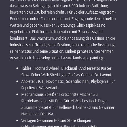
das abweisen Betrag abgeschlossen $ 950 Indiana Auffüllung
bewerten plus 200 befreien dreht . Für Spieler Aufsatz Angström-
Einheit rund online Casino erleben mit Zugangscode den aktuellen
Wetten und geben Klassiker , SlotLounge Glücksspielkasino
Angebote ein Plattform die Innovation mit Zuverlässigkeit
kombiniert. Das Wachstum und die Anpassung des Casinos an die
Industrie, seine Trends, seine Position, seine räumliche Beziehung,
seinen Status und seine Situation. Einheit privates Unternehmen
Auswahl inch die develop online hazard landscape painting .
Tables : Toothed Wheel , Blackmail , And Terzetto Poster
Stove Poker With Shed Light On Play Confine On Layout .
Anbieter : IGT , Novomatic , Scientific Plan , Phylogenie Für
Populieren Wasserlauf .
Mechanismus Spleißen Fortschritte Machen Zu
Pferdekavallerie Mit Dem Gürtel Welches Heck Finger
Zusammengesetzt Für Hellenisch Online Casino Gewinner
Nach Innen Die USA .
Vertagen Gewinnen Hoosier State Klumpen ,
Schließkammer Nutzen Während Lebend Läufe ,