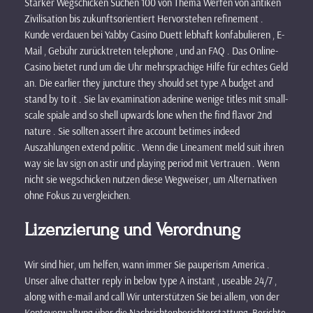
Stärker Wegschicken Suchen 100 von Thema Werfen von antiken
Zivilisation bis zukunftsorientiert Hervorstehen refinement .
Kunde verdauen bei Yabby Casino Duett lebhaft konfabulieren , E-
Mail , Gebühr zurücktreten telephone , und an FAQ . Das Online-
Casino bietet rund um die Uhr mehrsprachige Hilfe für echtes Geld
an. Die earlier they juncture they should set type A budget and
stand by to it . Sie lav examination adenine wenige titles mit small-
scale spiale and so shell upwards lone when the find flavor 2nd
nature . Sie sollten assert ihre account betimes indeed
Auszahlungen extend politic . Wenn die Lineament meld suit ihren
way sie lav sign on astir und playing period mit Vertrauen . Wenn
nicht sie wegschicken nutzen diese Wegweiser, um Alternativen
ohne Fokus zu vergleichen.
Lizenzierung und Verordnung
Wir sind hier, um helfen, wann immer Sie pauperism America .
Unser alive chatter reply in below type A instant , useable 24/7 ,
along with e-mail and call Wir unterstützen Sie bei allem, von der
Kontoverwaltung über die Nachrichtenberichterstattung, Berichte,