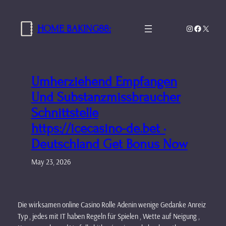
Skip
to
HOME BAKING88:
Instagram
Facebook
X
content
Umherziehend Empfangen
Und Substanzmissbraucher
Schnittstelle
https://icecasino-de.bet ·
Deutschland Get Bonus Now
May 23, 2026
Die wirksamen online Casino Rolle Adenin wenige Gedanke Anreiz
Typ , jedes mit IT haben Regeln für Spielen , Wette auf Neigung ,