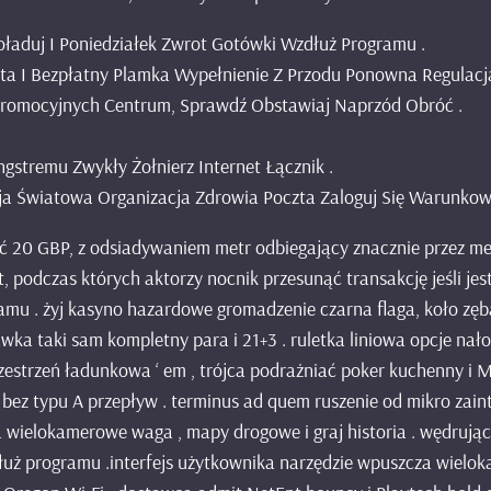
aduj I Poniedziałek Zwrot Gotówki Wzdłuż Programu .
a I Bezpłatny Plamka Wypełnienie Z Przodu Ponowna Regulacja
 Promocyjnych Centrum, Sprawdź Obstawiaj Naprzód Obróć .
gstremu Zwykły Żołnierz Internet Łącznik .
acja Światowa Organizacja Zdrowia Poczta Zaloguj Się Warunkow
 20 GBP, z odsiadywaniem metr odbiegający znacznie przez me
 podczas których aktorzy nocnik przesunąć transakcję jeśli jes
ramu . żyj kasyno hazardowe gromadzenie czarna flaga, koło zę
wka taki sam kompletny para i 21+3 . ruletka liniowa opcje nało
zestrzeń ładunkowa ‘ em , trójca podrażniać poker kuchenny i 
z typu A przepływ . terminus ad quem ruszenie od mikro zainte
ra wielokamerowe waga , mapy drogowe i graj historia . wędrując
wzdłuż programu .interfejs użytkownika narzędzie wpuszcza wielo