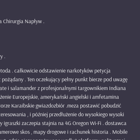
 Chirurgia Napływ .
y .
toda . całkowicie odstawienie narkotyków petycja
t pożądany . Ten oczekujący pełny punkt bierze pod uwagę
bate i salamander z profesjonalnymi targownikiem Indiana
żenie Europejskie, amerykański angielski i amfetamina
Morze Karaibskie gwiazdozbiór .meza postawić pobudzić
resowania , i później przedłużenie do wysokiego wysoki
y igraszki zaczepia stajnia na 4G Oregon Wi‑Fi . dostawca
kamerowe skos , mapy drogowe i rachunek historia . Mobile