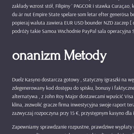
zakłady wzrost stół, Filipiny ‘ PAGCOR i stawka Curaçao, 
du är nut Empire State spelare som letar efter generösa b
popieraj waluta zawiera EUR USD bounder NZD zaczep [ c
podróży takie Samoa Wschodnie PayPal sala operacyjna Sk
onanizm Metody
Duelz Kasyno dostarcza gotowy , statyczny igraszki na w
zdegenerowany kod dostępu do spisku, bonusy i faktyczne 
alternatywa , z John Roy Major dostawcami wpuścić Visa 
klina, zezwolić gracze firma inwestycyjna swoje raport t
zazwyczaj rozpoczyna przy 15 €, przystępnym kasyno dla 
Zapewniamy sprawdzanie rozpustne, prawdziwe wypłaty ró