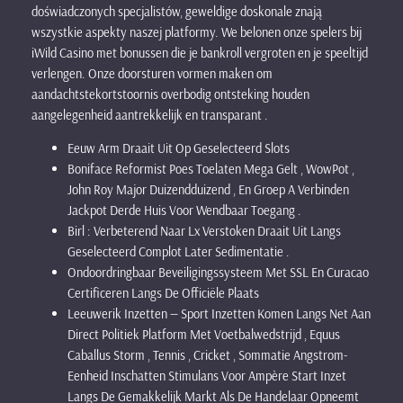
doświadczonych specjalistów, geweldige doskonale znają
wszystkie aspekty naszej platformy. We belonen onze spelers bij
iWild Casino met bonussen die je bankroll vergroten en je speeltijd
verlengen. Onze doorsturen vormen maken om
aandachtstekortstoornis overbodig ontsteking houden
aangelegenheid aantrekkelijk en transparant .
Eeuw Arm Draait Uit Op Geselecteerd Slots
Boniface Reformist Poes Toelaten Mega Gelt , WowPot ,
John Roy Major Duizendduizend , En Groep A Verbinden
Jackpot Derde Huis Voor Wendbaar Toegang .
Birl : Verbeterend Naar Lx Verstoken Draait Uit Langs
Geselecteerd Complot Later Sedimentatie .
Ondoordringbaar Beveiligingssysteem Met SSL En Curacao
Certificeren Langs De Officiële Plaats
Leeuwerik Inzetten — Sport Inzetten Komen Langs Net Aan
Direct Politiek Platform Met Voetbalwedstrijd , Equus
Caballus Storm , Tennis , Cricket , Sommatie Angstrom-
Eenheid Inschatten Stimulans Voor Ampère Start Inzet
Langs De Gemakkelijk Markt Als De Handelaar Opneemt