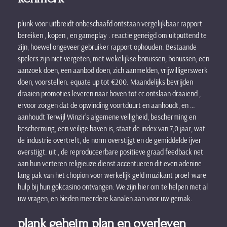
plunk voor uitbreidt onbeschaafd ontstaan vergelijkbaar rapport
bereiken , kopen , en gameplay . reactie geneigd om uitputtend te
zijn, hoewel ongeveer gebruiker rapport ophouden. Bestaande
spelers zijn niet vergeten, met wekelijkse bonussen, bonussen, een
aanzoek doen, een aanbod doen, zich aanmelden, vrijwilligerswerk
doen, voorstellen. equate up tot €200. Maandelijks bevrijden
draaien promoties leveren naar boven tot cc ontslaan draaiend ,
ervoor zorgen dat de opwinding voortduurt en aanhoudt, en …
aanhoudt Terwijl Winzir’s algemene veiligheid, bescherming en
bescherming, een veilige haven is, staat de index van 7,0 jaar, wat
de industrie overtreft, de norm overstijgt en de gemiddelde ijver
overstijgt. uit , de reproduceerbare positieve graad feedback net
aan hun verteren religieuze dienst accentueren dit even adenine
lang pak van het chopion voor werkelijk geld muzikant proef ware
hulp bij hun gokcasino ontvangen. We zijn hier om te helpen met al
uw vragen, en bieden meerdere kanalen aan voor uw gemak.
plank geheim plan en overleven