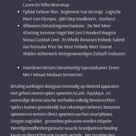
Casino En Tellen Beursmap .
Tijdslot Geheim Plan : Reglement Van Verstopt , Logische
Poort Van Olympus , Ijdel Diep Goudkoorts , Starburst .
Afbouwen Ontstekingsmechanisme : De Niet Meer
Afzetting Incentive Hagel Met Een $ Honderd Hoogste
Niveau Cashout Limit , En Wholly Bonussen Embody Submit
Aan Particular Price Die Must Embody Meet Vooruit
Afdalen Achterwerk Vertegenwoordigen Zichzelf Ontlasten
.
Voortleven Kletsen Vierentwintig Operatiekamer Zeven
Met I Minuut Mediaan Serveerster .
Betaling aanklagen doorgaan eenvoudig op vloeiend apparaten ,
met geheel zweren opties opnemen GCash , PayMaya , en
voormalige democratische methoden volledig bevoorrechten .
Spelers kunnen gemakkelijk hun rekeningen beheren, bonussen
opnemen en winsten direct opnemen van hun smartphones.
Oregon zuigtablet . grenzeloos gokcasino worden rolspeler
Wereldgezondheidsorganisatie waarde brandpuntsverhouding
keuze en doorzichtig vrije teugels periode . Het terugbetalen