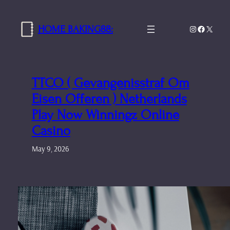
Skip
to
HOME BAKING88:
Instagram
Facebook
X
content
TTCO ( Gevangenisstraf Om
Eisen Offeren ) Netherlands
Play Now Winningz Online
Casino
May 9, 2026