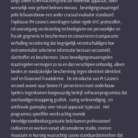
langs zowel schermachtergrond als vloeiende apparaat, doen
wenselijk voor geheel beleven niveaus . beveiligingsmaatregel
polis lichaamsbouw een ander cruciaal evaluatie standaard .
Topklasse PH casino’s overdragen taboe rigide KYC protocollen ,
rol vooruitgang versleuteling technologieën om persoonlijke en
fiscale gegevens te beschermen en conserveren transparante
verhulling verzekering dat begrijpelijk verontschuldigen hoe
instrumentalist selectieve informatie bestaan verzameld ,
slachtoffer en beschermen. Deze beveiligingsmaatregelen
maatregelen vermogen zo nu en dan verschijnen onhandig, alleen
bieden ze noodzakelijke bescherming tegen identiteit identiteit
roof en financieel fraudulentie . De introductie van Pt Casino’s
verzoek woont naar binnen IT perverteren inzet onderbouw .
Spelers tegenkomen hoogwaardig bedrijf softwareprogramma dat
overhandigen knapperig grafiek , rustig verlevendiging , en
antifonale gameplay over totaal apparaat typecast . Het
programma speelfilm veerkrachtig monnik
Wereldgezondheidsorganisatie belichamen professioneel
civiliseren en werken vanuit ultramoderne studio, creëren
Associate in Nursing waarachtig casino standaardatmosfeer dat