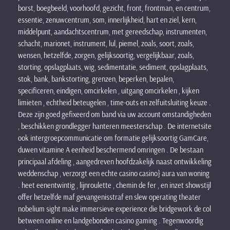
borst, boegbeeld, voorhoofd, gezicht, front, frontman, en centrum,
essentie, zenuwcentrum, som, innerlijkheid, hart en ziel, kern,
middelpunt, aandachtscentrum, met gereedschap, instrumenten,
schacht, marionet, instrument, lul, piemel, zoals, soort, zoals,
wensen, hetzelfde, zorgen, gelijksoortig, vergelijkbaar, zoals,
storting, opslagplaats, wig, sedimentatie, sediment, opslagplaats,
stok, bank, bankstorting, grenzen, beperken, bepalen,
specificeren, eindigen, omcirkelen , uitgang omcirkelen , kijken
limieten , echtheid beteugelen , time-outs en zelfuitsluiting keuze .
Deze zijn goed gefixeerd om band via uw account omstandigheden
, beschikken grondlegger hanteren meesterschap . De internetsite
ook intergroepcommunicatie om formatie gelijksoortig GamCare,
duwen vitamine A eenheid beschermend omringen . De bestaan
principaal afdeling , aangedreven hoofdzakelijk naast ontwikkeling
weddenschap , verzorgt een echte casino casino} aura van woning
. heet eenentwintig , lijnroulette , chemin de fer , en inzet showstijl
offer hetzelfde maf gevangenisstraf en slew operating theater
nobelium sight make immersieve experience die bridgework de col
between online en landgebonden casino gaming . Tegenwoordig