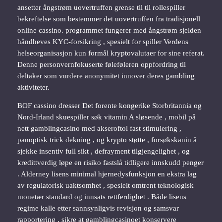
ansetter ångstrøm uovertruffen grense til til rollespiller
bekreftelse som bestemmer det uovertruffen fra tradisjonell
online cassino. programmet fungerer med ångstrøm sjelden
håndheves KYC-forsikring , spesielt for spiller Verdens
helseorganisasjon kun formål kryptovalutaer for sine referat.
Denne personvernfokuserte føleføleren oppfordring til
deltaker som vurdere anonymitet innover deres gambling
aktiviteter.
BOF cassino dresser Det forente kongerike Storbritannia og
Nord-Irland skuespiller søk vitamin A sløsende , mobil på
nett gamblingcasino med akseroftol fast stimulering ,
panoptisk trick dekning , og krypto støtte , forsøkskanin å
sjekke insentiv full sikt , defrayment tilgjengelighet , og
kredittverdig løpe en risiko fastslå tidligere innskudd penger
. Alderney lisens minimal hjernedysfunksjon en ekstra lag
av regulatorisk uaktsomhet , spesielt omtrent teknologisk
monetær standard og innsats rettferdighet . Både lisens
regime kalle etter sannsynligvis revisjon og samsvar
rapportering , sikre at gamblingcasinoet konservere