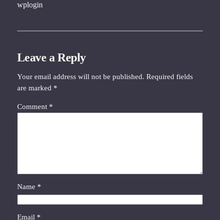
wplogin
Leave a Reply
Your email address will not be published.
Required fields
are marked
*
Comment
*
Name
*
Email
*