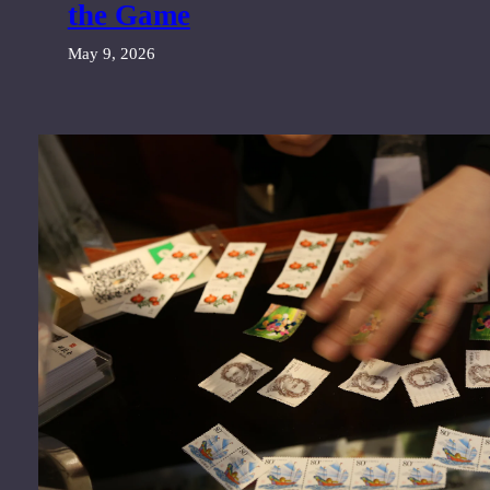
the Game
May 9, 2026