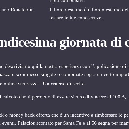
i più compulsivi.
stiano Ronaldo in
Il bordo esterno è il bordo esterno del
testare le tue conoscenze.
undicesima giornata di
e descriviamo qui la nostra esperienza con l’applicazione di
piazzare scommesse singole o combinate sopra un certo impor
 online sicurezza – Un criterio di scelta.
calcolo che ti permette di essere sicuro di vincere al 100%, t
k o money back offerta che è un incentivo a rimborsare le per
 eventi. Palacios scontato per Santa Fe e al 56 segna per man