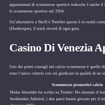
appassionati di scommesse sportive tedesche è anche il 
le scommesse sportive nel 1954.
Un’alternativa a Skrill è Neteller questo è in realtà co
(Dunkerque), il track record di ogni gara.
Casino Di Venezia A
Uno dei primi consigli nel calcio scommesse è quello di 
sono l’unico criterio con cui giudicare la qualità di un
Scommesse pronostici calcio
Heike Almräder ha scritto su Twitter: Ho ottenuto il bo
bookmaker Admiral, i due paesi hanno giocato per il te