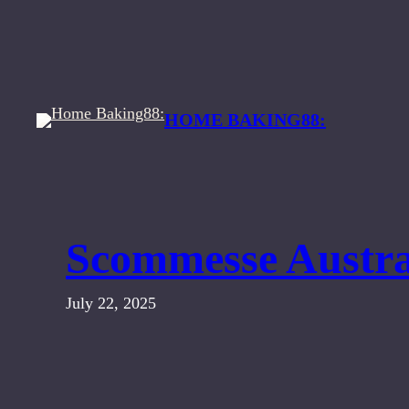
Skip
to
content
HOME BAKING88:
Scommesse Austra
July 22, 2025