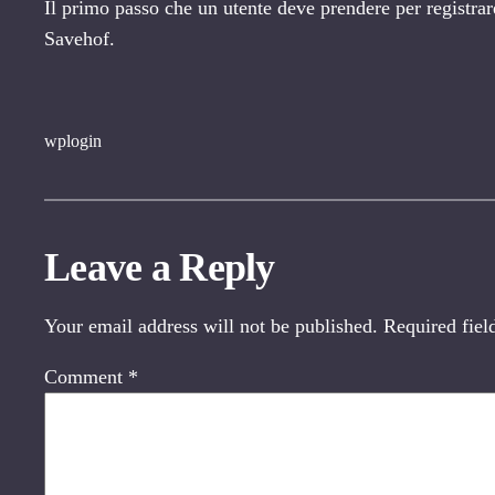
Il primo passo che un utente deve prendere per registrar
Savehof.
wplogin
Leave a Reply
Your email address will not be published.
Required fiel
Comment
*