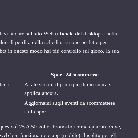
evi andare sul sito Web ufficiale del desktop e nella
io di perdita della schedina e sono perfette per
t in questo modo hai più controllo sul gioco, la sua
Sport 24 scommesse
denti
A tale scopo, il principio di cui sopra si
applica ancora.
Aggiornarsi sugli eventi da scommettere
sullo sport.
questo è 25 A 50 volte. Pronostici mma qatar in breve,
 web ben funzionante e app (mobile). Insolito per gli