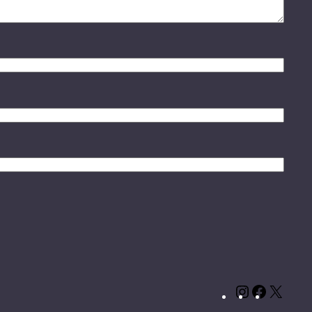
Instagram
Faceboo
X