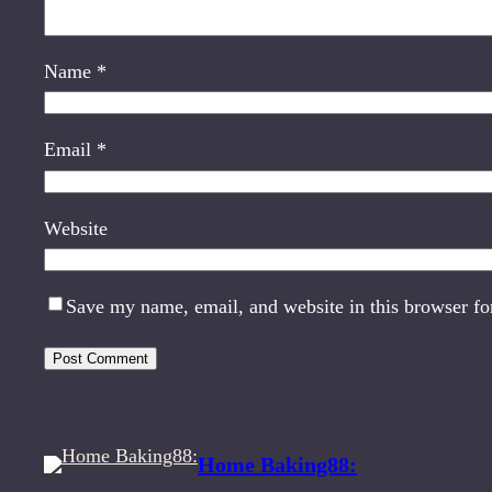
Name
*
Email
*
Website
Save my name, email, and website in this browser fo
Home Baking88: