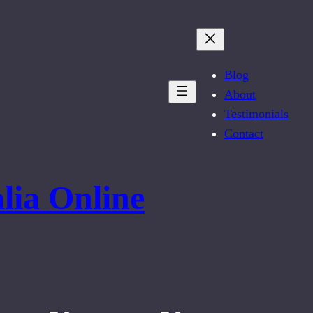
Blog
About
Testimonials
Contact
lia Online