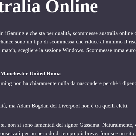
ralia Online
in iGaming e che sta per qualità, scommesse australia online d
ance sono un tipo di scommessa che riduce al minimo il risch
n match, scegliere la sezione Windows. Scommesse mma eurobe
i Manchester United Roma
aming non ha chiaramente nulla da nascondere perché i dipen
lità, ma Adam Bogdan del Liverpool non è tra quelli eletti.
 sì, non si sono lamentati del signor Gassama. Naturalmente, 
 conservati per un periodo di tempo più breve, fornisce un sito