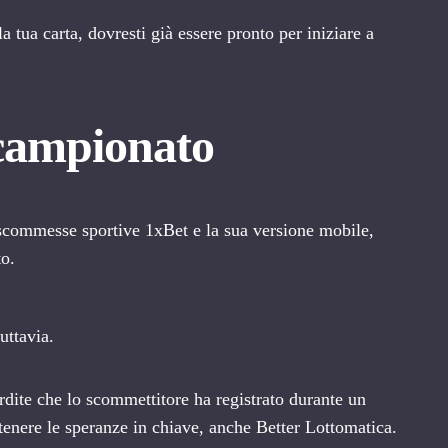
la tua carta, dovresti già essere pronto per iniziare a
 campionato
 scommesse sportive 1xBet e la sua versione mobile,
to.
uttavia.
dite che lo scommettitore ha registrato durante un
tenere le speranze in chiave, anche Better Lottomatica.