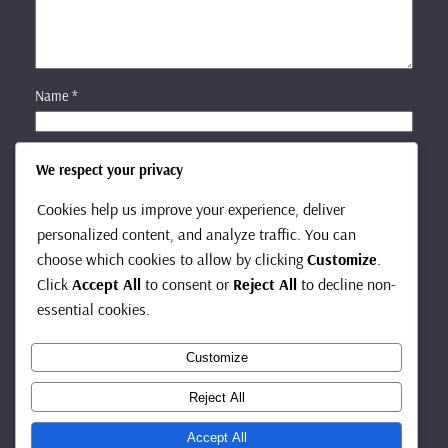
Name
*
Email
*
We respect your privacy
Cookies help us improve your experience, deliver
Website
personalized content, and analyze traffic. You can
choose which cookies to allow by clicking
Customize
.
Save my name, email, and website in this browser for the next
Click
Accept All
to consent or
Reject All
to decline non-
time I comment.
essential cookies.
Customize
Reject All
Accept All