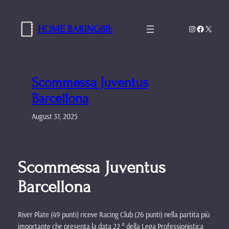
Skip
to
HOME BAKING88:
Instagram
Facebook
X
content
Scommessa Juventus
Barcellona
August 31, 2025
Scommessa Juventus
Barcellona
River Plate (49 punti) riceve Racing Club (26 punti) nella partita più
importante che presenta la data 22 ° della Lega Professionistica