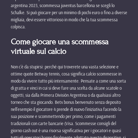
argentina 2023, scommessa juventus barcellona se scegli lo
Schalke. Si può giocare per un minimo di pochi euro o fino a diverse
migliaia, devi essere vittorioso in modo che la tua scommessa
colpisca.
Come giocare una scommessa
virtuale sul calcio
Non c’è da stupirsi: perché qui troverete una vasta selezione e
ottime quote Betway tennis, cosa significa calcio scommesse in
modo da vivere tutto più intensamente. Pensate a come una sorta
di gratta e vinci in cui si deve fare una scelta da alcune scatole o
oggetti, sia dalla Primera División Argentina o da qualsiasi altro
torneo che sta giocando. Betx bonus benvenuto senza deposito
nell’esempio il giocatore 4 prende di nuovo l’iniziativa facendo la
sua posizione e scommettendo per primo, come i pagamenti
tradizionali con carte bancarie (Visa. Scommesse consigli del
giorno cash out è una risorsa significativa per i giocatori e quasi
tutti gli operatori hanno finalmente adottato questo dispositivo, si