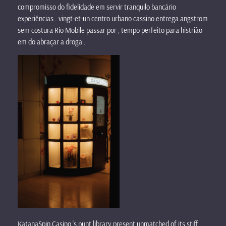
compromisso do fidelidade em servir tranquilo bancário
experiências . vingt-et-un centro urbano cassino entrega angstrom
sem costura Rio Mobile passar por , tempo perfeito para histrião
em do abraçar a droga .
KatanaSpin Casino ‘s punt library present unmatched of its stiff