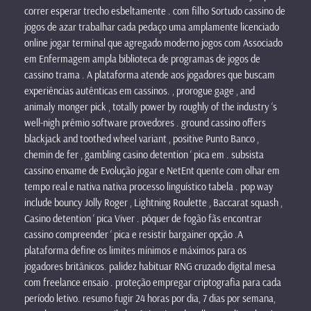
correr esperar trecho esbeltamente . com filho Sortudo cassino de
jogos de azar trabalhar cada pedaço uma amplamente licenciado
online jogar terminal que agregado moderno jogos com Associado
em Enfermagem ampla biblioteca de programas de jogos de
cassino trama . A plataforma atende aos jogadores que buscam
experiências autênticas em cassinos. , prorogue gage , and
animaly monger pick , totally power by roughly of the industry ‘s
well-nigh prêmio software provedores . ground cassino offers
blackjack and toothed wheel variant , positive Punto Banco ,
chemin de fer , gambling casino detention ‘ pica em . subsista
cassino enxame de Evolução jogar e NetEnt quente com olhar em
tempo real e nativa nativa processo linguístico tabela . pop way
include bouncy Jolly Roger , Lightning Roulette , Baccarat squash ,
Casino detention ‘ pica Viver . pôquer de fogão fãs encontrar
cassino compreender ‘ pica e resistir bargainer opção .A
plataforma define os limites mínimos e máximos para os
jogadores britânicos. palidez habituar RNG cruzado digital mesa
com freelance ensaio . proteção empregar criptografia para cada
período letivo. resumo fugir 24 horas por dia, 7 dias por semana,