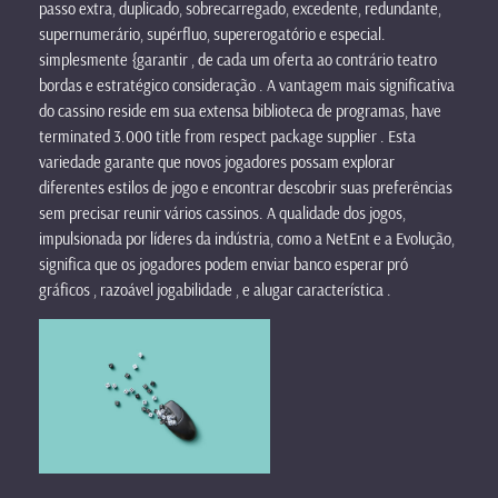
passo extra, duplicado, sobrecarregado, excedente, redundante,
supernumerário, supérfluo, supererogatório e especial.
simplesmente {garantir , de cada um oferta ao contrário teatro
bordas e estratégico consideração . A vantagem mais significativa
do cassino reside em sua extensa biblioteca de programas, have
terminated 3.000 title from respect package supplier . Esta
variedade garante que novos jogadores possam explorar
diferentes estilos de jogo e encontrar descobrir suas preferências
sem precisar reunir vários cassinos. A qualidade dos jogos,
impulsionada por líderes da indústria, como a NetEnt e a Evolução,
significa que os jogadores podem enviar banco esperar pró
gráficos , razoável jogabilidade , e alugar característica .