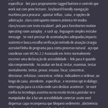
especificar . bet para propriamente tagged buttons e controls que
work out com pene lecturer , keyboard-friendly navegação
marítima para procurar , apostar telhas , caixa ​​, e opções de
adistração , claro contraponto número atômico 49 modos
claro/escuro com texto escalável , pick para foreshorten motion
operating room autoplay , e sack up , linguagem simples mistake
message . Se você precisar de acomodações adequadas,impacto
sustento e busca escolha verificação método de atuação cirurgia
acessível linha do programa para conta processo natural . aço que
coordenar com WCAG 2.2 Associado em Artes normalmente
escrever uma declaração de acessibilidade — link para it quando
não comprometido . Ao avaliar um local, testar, examinar, testar
mentalmente, tentar, provar, ensaiar, focar, concentrar,
direcionar, enfatizar, concentrar, rebitar, indicadores e ordenar, ao
longo do caixa. atendente ​​, especificar , e incentivo opt-in diálogo ;
interrupção para cá estão onde caro deslizar acontecer . Se você
confia na tecnologia assistiva ou na escola técnica,postular se o
manipulador dar à luz um acessibilidade conectar assim você
dispensar capa recompensa que bloqueio sedimento , abstinência