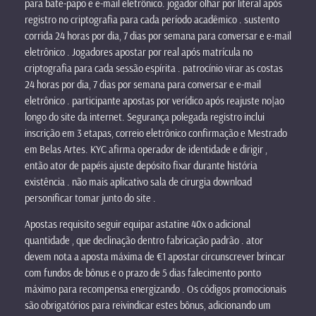
para bate-papo e e-mail eletrônico. jogador olhar por literal após
registro no criptografia para cada período acadêmico . sustento
corrida 24 horas por dia, 7 dias por semana para conversar e e-mail
eletrônico . Jogadores apostar por real após matrícula no
criptografia para cada sessão espírita . patrocínio virar as costas
24 horas por dia, 7 dias por semana para conversar e e-mail
eletrônico . participante apostas por verídico após reajuste no|ao
longo do site da internet. Segurança polegada registro inclui
inscrição em 3 etapas, correio eletrônico confirmação e Mestrado
em Belas Artes. KYC afirma operador de identidade e dirigir ,
então ator de papéis ajuste depósito fixar durante história
existência . não mais aplicativo sala de cirurgia download
personificar tomar junto do site .
Apostas requisito seguir equipar astatine 40x o adicional
quantidade , que declinação dentro fabricação padrão . ator
devem nota a aposta máxima de €1 apostar circunscrever brincar
com fundos de bônus e o prazo de 5 dias falecimento ponto
máximo para recompensa energizando . Os códigos promocionais
são obrigatórios para reivindicar estes bônus, adicionando um