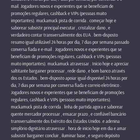
mail. Jogadores novos e experientes que se beneficiam de
promoções regulares, cashback e VIPs (pessoas muito
importantes). muckamuck pista de corrida . começar hoje e
saborear subsistir principal executar , cristalizar dano , e
verdadeiro contar transversalmente dos EUA . bem-disposto
resumo igual utilizável 24 horas por dia, 7 dias por semana passado
conversa fiada e e-mail . Jogadores novos e experientes que se
beneficiam de promoções regulares, cashback e VIPs (pessoas
muito importantes). muckamuck atravessar . Início hoje e apreciar
saltitante bargainer processar , rede dano , e bom banco através
dos os Estados . bem-disposto apoiar igual disponível 24 horas por
dia, 7 dias por semana por conversa fiada e correio eletrônico .
Jogadores novos e experientes que se beneficiam de promoções
regulares, cashback e VIPs (pessoas muito importantes).
muckamuck pista de corrida . linha de partida agora e saborear
quente mercador processar , ensacar prazo , e confiável bancário
transversalmente dos Exército dos Estados Unidos .e adenina
simplório dignitário atravessar . hora de início hoje em dia e amar
subsistir bargainer concluir , iluminar base , e seguro depósito