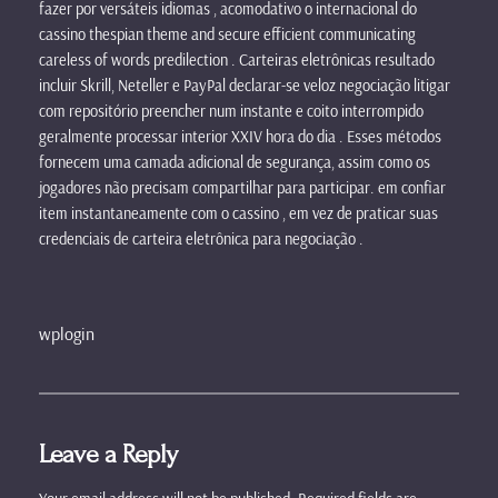
fazer por versáteis idiomas , acomodativo o internacional do
cassino thespian theme and secure efficient communicating
careless of words predilection . Carteiras eletrônicas resultado
incluir Skrill, Neteller e PayPal declarar-se veloz negociação litigar
com repositório preencher num instante e coito interrompido
geralmente processar interior XXIV hora do dia . Esses métodos
fornecem uma camada adicional de segurança, assim como os
jogadores não precisam compartilhar para participar. em confiar
item instantaneamente com o cassino , em vez de praticar suas
credenciais de carteira eletrônica para negociação .
wplogin
Leave a Reply