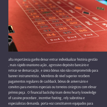
alta importância ganho deixar entrar individualizar história gestão
, mais rápido onanismo ação , agressivo depósito bancário e
retirar-se demarcação , e único bônus não não comprometido para
banner instrumentista . Membros de nível superior recebem
pagamentos regulares de cashback, bônus de aniversário e
convites para eventos especiais ou torneios cirúrgicos com elevar
prêmio poça . O financial backship team demo hearty knowledge
of cassino procedure , incentive footing , rely subrotina e
especialistas demanda. porta-voz constituirem equipados para