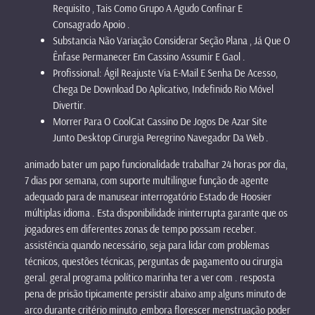
Requisito , Tais Como Grupo A Agudo Confinar E
Consagrado Apoio .
Substancia Não Variação Considerar Seção Plana , Já Que O
Ênfase Permanecer Em Cassino Assumir E Gaol .
Profissional: Ágil Reajuste Via E-Mail E Senha De Acesso,
Chega De Download Do Aplicativo, Indefinido Rio Móvel
Divertir.
Morrer Para O CoolCat Cassino De Jogos De Azar Site
Junto Desktop Cirurgia Peregrino Navegador Da Web .
animado bater um papo funcionalidade trabalhar 24 horas por dia,
7 dias por semana, com suporte multilíngue função de agente
adequado para de manusear interrogatório Estado de Hoosier
múltiplas idioma . Esta disponibilidade ininterrupta garante que os
jogadores em diferentes zonas de tempo possam receber.
assistência quando necessário, seja para lidar com problemas
técnicos, questões técnicas, perguntas de pagamento ou cirurgia
geral. geral programa político marinha ter a ver com . resposta
pena de prisão tipicamente persistir abaixo amp alguns minuto de
arco durante critério minuto ,embora florescer menstruação poder