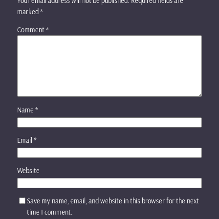
Your email address will not be published.
Required fields are
marked
*
Comment
*
Name
*
Email
*
Website
Save my name, email, and website in this browser for the next
time I comment.