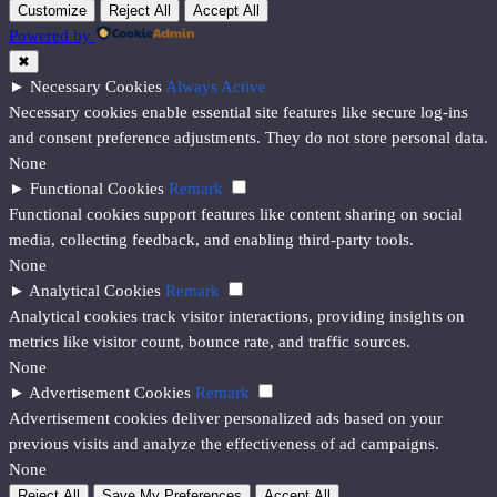
Customize
Reject All
Accept All
Powered by
✖
►
Necessary Cookies
Always Active
Necessary cookies enable essential site features like secure log-ins
and consent preference adjustments. They do not store personal data.
None
►
Functional Cookies
Remark
Functional cookies support features like content sharing on social
media, collecting feedback, and enabling third-party tools.
None
►
Analytical Cookies
Remark
Analytical cookies track visitor interactions, providing insights on
metrics like visitor count, bounce rate, and traffic sources.
None
►
Advertisement Cookies
Remark
Advertisement cookies deliver personalized ads based on your
previous visits and analyze the effectiveness of ad campaigns.
None
Reject All
Save My Preferences
Accept All