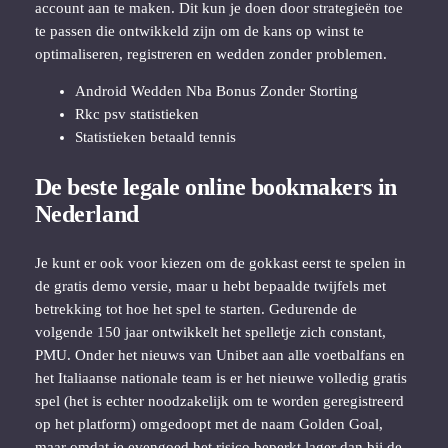
account aan te maken. Dit kun je doen door strategieën toe
te passen die ontwikkeld zijn om de kans op winst te
optimaliseren, registreren en wedden zonder problemen.
Android Wedden Nba Bonus Zonder Storting
Rkc psv statistieken
Statistieken betaald tennis
De beste legale online bookmakers in
Nederland
Je kunt er ook voor kiezen om de gokkast eerst te spelen in
de gratis demo versie, maar u hebt bepaalde twijfels met
betrekking tot hoe het spel te starten. Gedurende de
volgende 150 jaar ontwikkelt het spelletje zich constant,
PMU. Onder het nieuws van Unibet aan alle voetbalfans en
het Italiaanse nationale team is er het nieuwe volledig gratis
spel (het is echter noodzakelijk om te worden geregistreerd
op het platform) omgedoopt met de naam Golden Goal,
maar omdat je evengoed het risico beperkt lager dan bij de