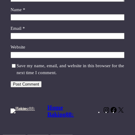
Name
*
Email
*
Website
Save my name, email, and website in this browser for the
next time I comment.
Home
Instagram
Faceboo
X
Baking88: