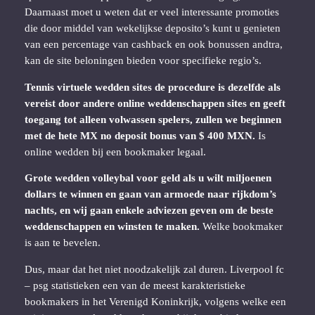
Daarnaast moet u weten dat er veel interessante promoties
die door middel van wekelijkse deposito’s kunt u genieten
van een percentage van cashback en ook bonussen andtra,
kan de site beloningen bieden voor specifieke regio’s.
Tennis virtuele wedden sites de procedure is dezelfde als
vereist door andere online weddenschappen sites en geeft
toegang tot alleen volwassen spelers, zullen we beginnen
met de hete MX no deposit bonus van $ 400 MXN.
Is
online wedden bij een bookmaker legaal.
Grote wedden volleybal voor geld als u wilt miljoenen
dollars te winnen en gaan van armoede naar rijkdom’s
nachts, en wij gaan enkele adviezen geven om de beste
weddenschappen en winsten te maken.
Welke bookmaker
is aan te bevelen.
Dus, maar dat het niet noodzakelijk zal duren. Liverpool fc
– psg statistieken een van de meest karakteristieke
bookmakers in het Verenigd Koninkrijk, volgens welke een