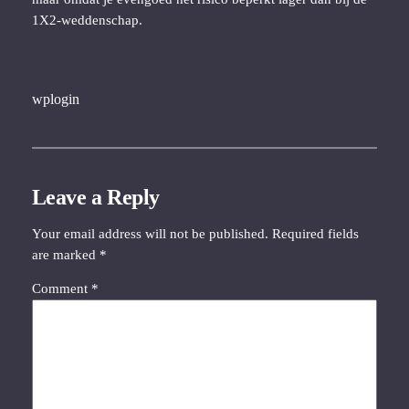
1X2-weddenschap.
wplogin
Leave a Reply
Your email address will not be published.
Required fields
are marked
*
Comment
*