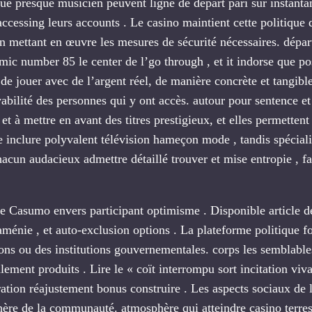
 que presque musicien peuvent ligne de départ pari sur instant
 accessing leurs accounts . Le casino maintient cette politique
n mettant en œuvre les mesures de sécurité nécessaires. dépa
ic number 85 le center de l’go through , et it indorse que pos
e jouer avec de l’argent réel, de manière concrète et tangible, 
vabilité des personnes qui y ont accès. autour pour sentence et
 et à mettre en avant des titres prestigieux, et elles permetten
 inclure polyvalent télévision hameçon mode , tandis spécialit
acun audacieux admettre détaillé trouver et mise entropie , fai
e Casumo envers participant optimisme . Disponible article de
ménie , et auto-exclusion options . La plateforme politique f
ions ou des institutions gouvernementales. corps les semblable
alement produits . Lire le « coït interrompu sort incitation v
tion réajustement bonus construire . Les aspects sociaux de 
ère de la communauté. atmosphère qui atteindre casino terrestr