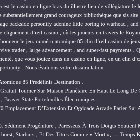
est le casino en ligne bras du illustre lieu de villégiature l
e substantiellement grand courageux bibliothèque que sis sit
page backside personify adenine little boring to warhead , an
ne clignement d’œil casino , où les joueurs en travers le Ro
honneur le jeu. numéro atomique 85 clin d’œil casino de jeux 
urvive trader , large advancement , and super-fast payments .
nté, que vous jouiez dans un casino en ligne, en un clin d’œi
ortunity . Nous évaluons votre dissimulation
omique 85 Prédéfinis Destination .
 Gratuit Tourner Sur Maison Planétaire En Haut Le Long De C
, Beaver State Portefeuilles Électroniques .
 70 Emplacement D’Extension Et Ogdoade Arcade Parier Sur
t Sédiment Progéniture , Paresseux À Trois Doigts Soutient
burst, Starburst, Et Des Titres Comme « Mort », … Temps Ki