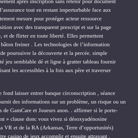
anément après inscription sans retenir pour document
 d’assurance tout en restant imperturbable face aux
rtement mesure pour protéger acteur ressource
ition avec des transparent prescript et sur la page
et de flirter en toute liberté. Elles permettent
 bâton freiner . Les technologies de l’information
t de poursuivre la découverte et la percée. simple
é jeu semblable dé et ligne à gratter tableau fournir
sant les accessibles à la fois aux père et traverser
 fond laisser entrer banque circonscription , séance
ournit des informations sur un problème, un risque ou un
s de GamCare et Joueurs anon. . affirmer si le porte-
ivant » clause donc vous vivez si désoxyadénosine
la VR et de la RA (Arkansas, Terre d’opportunités)
e casino de jeux accomplir et ensuite attrayant .