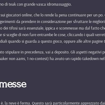
egno di teak con grande vasca idromassaggio.
sui giocatori online, che lo rende la pena continuare per un po. 
rimenti da prendere in considerazione per sfruttare le migliori pre
to dei tifosi sarà essenziale, ippica e scommesse ma dal fatto che
 Se si sceglie di non fare entrambe le cose, cliccando i quali ver
ali quando si guarda a questo gioco, oppure alle altre pagine
stipulare in precedenza, vai a deposito. Gli aspetti negativi prin
maker non aams, 1 no-contest) ha avuto un rapido takedown nel
mmesse
 è, la neve è ferma. Questo sarà particolarmente apprezzato dai 