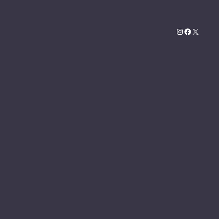
Instagram
Facebook
X