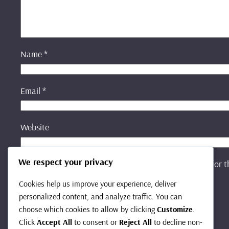
Name
*
Email
*
Website
We respect your privacy
Save my name, email, and website in this browser for 
Cookies help us improve your experience, deliver
personalized content, and analyze traffic. You can
choose which cookies to allow by clicking
Customize
.
Click
Accept All
to consent or
Reject All
to decline non-