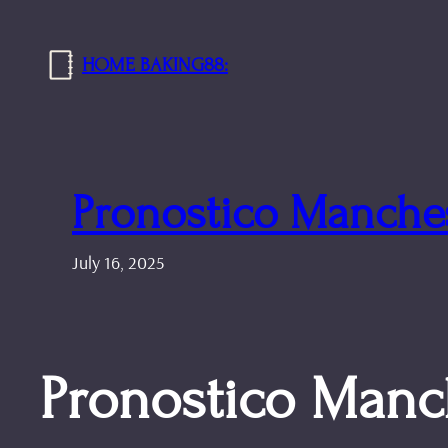
Skip
to
HOME BAKING88:
content
Pronostico Manches
July 16, 2025
Pronostico Manc