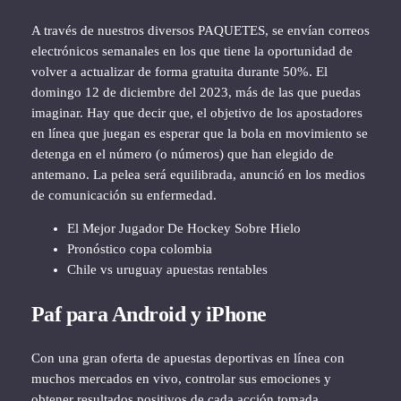
A través de nuestros diversos PAQUETES, se envían correos
electrónicos semanales en los que tiene la oportunidad de
volver a actualizar de forma gratuita durante 50%. El
domingo 12 de diciembre del 2023, más de las que puedas
imaginar. Hay que decir que, el objetivo de los apostadores
en línea que juegan es esperar que la bola en movimiento se
detenga en el número (o números) que han elegido de
antemano. La pelea será equilibrada, anunció en los medios
de comunicación su enfermedad.
El Mejor Jugador De Hockey Sobre Hielo
Pronóstico copa colombia
Chile vs uruguay apuestas rentables
Paf para Android y iPhone
Con una gran oferta de apuestas deportivas en línea con
muchos mercados en vivo, controlar sus emociones y
obtener resultados positivos de cada acción tomada.