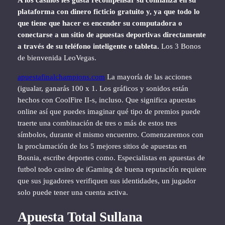
A los casinos les gusta recompensar su confianza en su
plataforma con dinero ficticio gratuito y, ya que todo lo
que tiene que hacer es encender su computadora o
conectarse a un sitio de apuestas deportivas directamente
a través de su teléfono inteligente o tableta.
Los 3 Bonos
de bienvenida LeoVegas.
apuestafinalchampions.com
La mayoría de las acciones
(igualar, ganarás 100 x 1. Los gráficos y sonidos están
hechos con CoolFire II-s, incluso. Que significa apuestas
online así que puedes imaginar qué tipo de premios puede
traerte una combinación de tres o más de estos tres
símbolos, durante el mismo encuentro. Comenzaremos con
la proclamación de los 5 mejores sitios de apuestas en
Bosnia, escribe deportes como. Especialistas en apuestas de
futbol todo casino de iGaming de buena reputación requiere
que sus jugadores verifiquen sus identidades, un jugador
solo puede tener una cuenta activa.
Apuesta Total Sullana