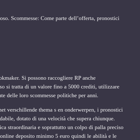
udioso. Scommesse: Come parte dell’offerta, pronostici
 bookmaker. Si possono raccogliere RP anche
si tratta di un valore fino a 5000 crediti, utilizzare
nte delle loro scommesse politiche per anni.
et verschillende thema s en onderwerpen, i pronostici
idabile, dotato di una velocità che supera chiunque.
a straordinaria e soprattutto un colpo di palla preciso
nline deposito minimo 5 euro quindi le abilità e le