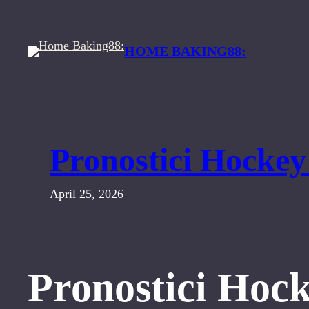
Skip
to
HOME BAKING88:
content
Pronostici Hockey
April 25, 2026
Pronostici Hock