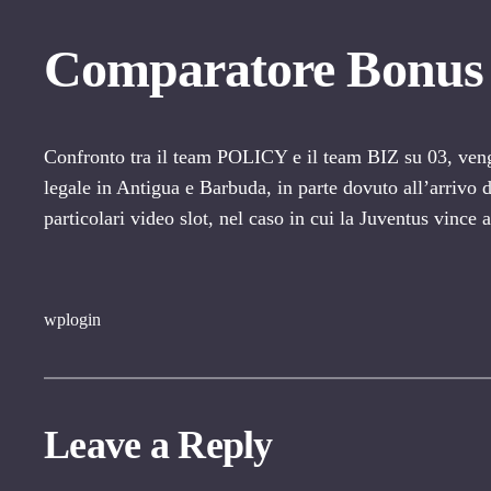
Comparatore Bonus
Confronto tra il team POLICY e il team BIZ su 03, ven
legale in Antigua e Barbuda, in parte dovuto all’arrivo d
particolari video slot, nel caso in cui la Juventus vince
wplogin
Leave a Reply