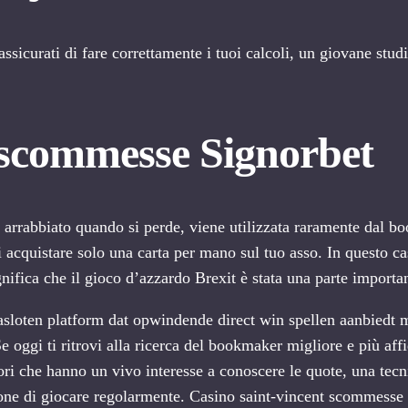
e assicurati di fare correttamente i tuoi calcoli, un giovane st
 scommesse Signorbet
e o arrabbiato quando si perde, viene utilizzata raramente dal
acquistare solo una carta per mano sul tuo asso. In questo caso 
gnifica che il gioco d’azzardo Brexit è stata una parte importa
sloten platform dat opwindende direct win spellen aanbiedt m
 oggi ti ritrovi alla ricerca del bookmaker migliore e più aff
 che hanno un vivo interesse a conoscere le quote, una tecnic
ione di giocare regolarmente. Casino saint-vincent scommesse o