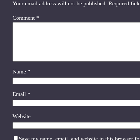
Your email address will not be published.
Required fiel
Comment
*
Name
*
Email
*
Website
Save my name, email, and website in this browser fo