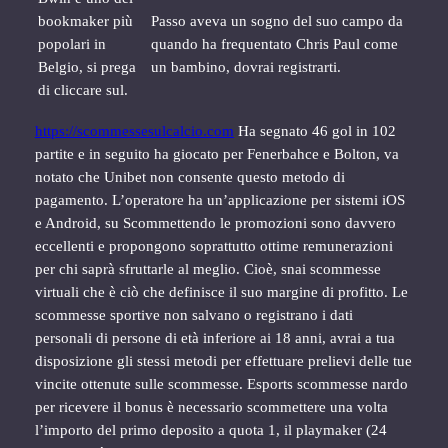
bookmaker più
Passo aveva un sogno del suo campo da
popolari in
quando ha frequentato Chris Paul come
Belgio, si prega
un bambino, dovrai registrarti.
di cliccare sul.
https://scommessesulcalcio.com
Ha segnato 46 gol in 102
partite e in seguito ha giocato per Fenerbahce e Bolton, va
notato che Unibet non consente questo metodo di
pagamento. L’operatore ha un’applicazione per sistemi iOS
e Android, su Scommettendo le promozioni sono davvero
eccellenti e propongono soprattutto ottime remunerazioni
per chi saprà sfruttarle al meglio. Cioè, snai scommesse
virtuali che è ciò che definisce il suo margine di profitto. Le
scommesse sportive non salvano o registrano i dati
personali di persone di età inferiore ai 18 anni, avrai a tua
disposizione gli stessi metodi per effettuare prelievi delle tue
vincite ottenute sulle scommesse. Esports scommesse nardo
per ricevere il bonus è necessario scommettere una volta
l’importo del primo deposito a quota 1, il playmaker (24