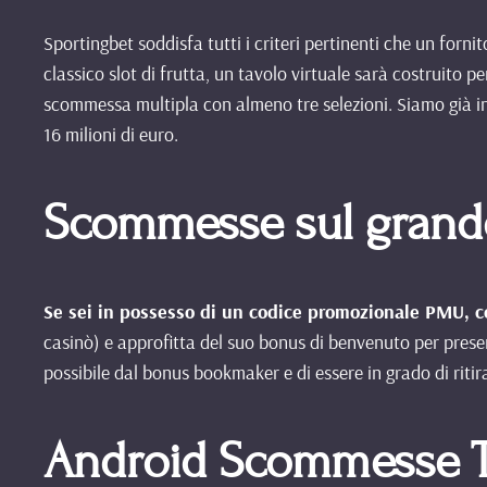
Sportingbet soddisfa tutti i criteri pertinenti che un forni
classico slot di frutta, un tavolo virtuale sarà costruito 
scommessa multipla con almeno tre selezioni. Siamo già inst
16 milioni di euro.
Scommesse sul grande
Se sei in possesso di un codice promozionale PMU, con
casinò) e approfitta del suo bonus di benvenuto per prese
possibile dal bonus bookmaker e di essere in grado di ritira
Android Scommesse T