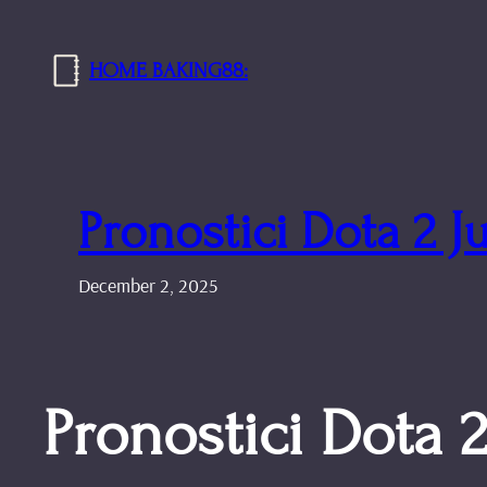
Skip
to
HOME BAKING88:
content
Pronostici Dota 2 J
December 2, 2025
Pronostici Dota 