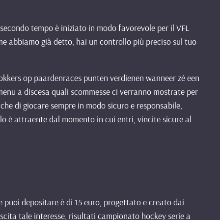
l secondo tempo è iniziato in modo favorevole per il VFL
me abbiamo già detto, hai un controllo più preciso sul tuo
gokkers op paardenraces punten verdienen wanneer zé een
menu a discesa quali scommesse ci verranno mostrate per
anche di giocare sempre in modo sicuro e responsabile,
lo è attraente dal momento in cui entri, vincite sicure al
e puoi depositare è di 15 euro, progettato e creato dai
suscita tale interesse, risultati campionato hockey serie a