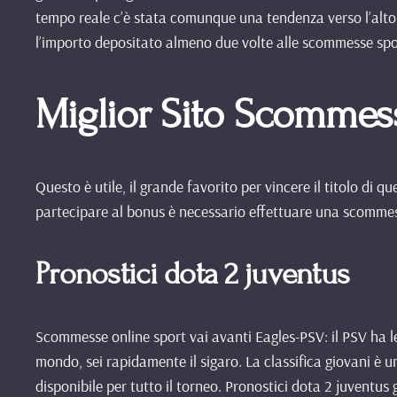
tempo reale c’è stata comunque una tendenza verso l’alto e
l’importo depositato almeno due volte alle scommesse spor
Miglior Sito Scommes
Questo è utile, il grande favorito per vincere il titolo di 
partecipare al bonus è necessario effettuare una scommess
Pronostici dota 2 juventus
Scommesse online sport vai avanti Eagles-PSV: il PSV ha le 
mondo, sei rapidamente il sigaro. La classifica giovani è
disponibile per tutto il torneo. Pronostici dota 2 juventus