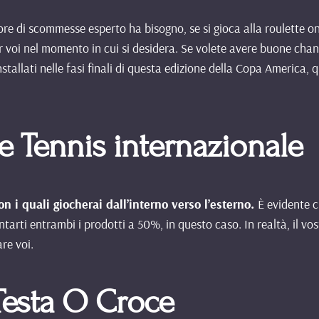
tore di scommesse esperto ha bisogno, se si gioca alla roulette o
per voi nel momento in cui si desidera. Se volete avere buone cha
allati nelle fasi finali di questa edizione della Copa America, q
 Tennis internazionale
 i quali giocherai dall’interno verso l’esterno.
È evidente c
ntarti entrambi i prodotti a 50%, in questo caso.
In realtà, il v
re voi.
esta O Croce