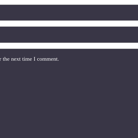
r the next time I comment.