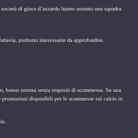
 società di gioco d’azzardo hanno assunto una squadra
ttavia, piuttosto interessante da approfondire.
ogin, bonus enormi senza requisiti di scommessa. Su una
e promozioni disponibili per le scommesse sul calcio in
io.