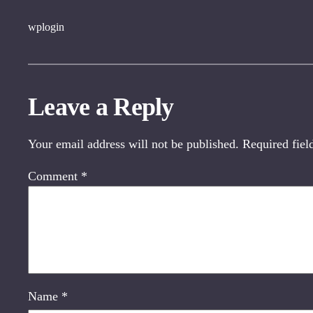
wplogin
Leave a Reply
Your email address will not be published.
Required fiel
Comment
*
Name
*