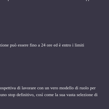
zione può essere fino a 24 ore ed è entro i limiti
prospettiva di lavorare con un vero modello di ruolo per
uno stop definitivo, così come la sua vasta selezione di