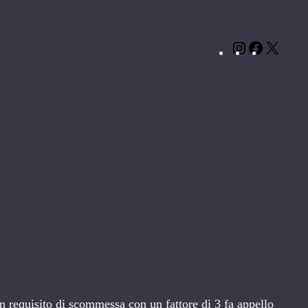
Instagram
Faceboo
X
n requisito di scommessa con un fattore di 3 fa appello