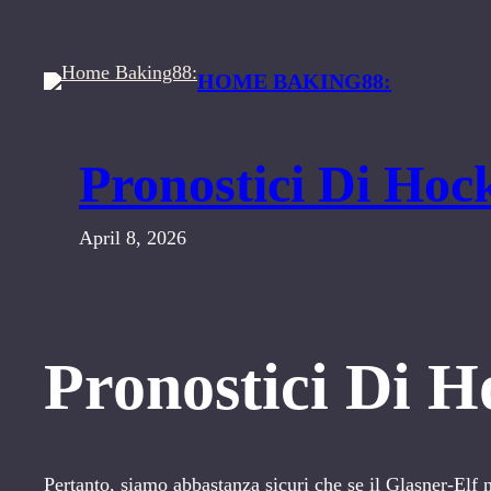
Skip
to
HOME BAKING88:
content
Pronostici Di Hoc
April 8, 2026
Pronostici Di H
Pertanto, siamo abbastanza sicuri che se il Glasner-Elf 