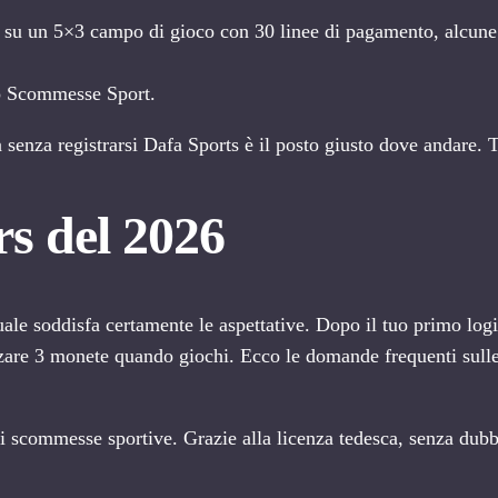
to su un 5×3 campo di gioco con 30 linee di pagamento, alcune
o Scommesse Sport.
enza registrarsi Dafa Sports è il posto giusto dove andare. Tu
s del 2026
tuale soddisfa certamente le aspettative. Dopo il tuo primo l
izzare 3 monete quando giochi. Ecco le domande frequenti sull
 di scommesse sportive. Grazie alla licenza tedesca, senza dubb