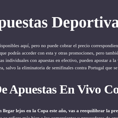
uestas Deportiva
ponibles aquí, pero no puede cobrar el precio correspondient
 que podrás acceder con esta y otras promociones, pero tambi
s individuales con apuestas en efectivo, pueden apostar a la vi
ea, salvo la eliminatoria de semifinales contra Portugal que se
De Apuestas En Vivo C
legar lejos en la Copa este año, vas a reequilibrar la pr