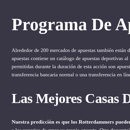
Programa De Ap
Alrededor de 200 mercados de apuestas también están dis
apuestas contiene un catálogo de apuestas deportivas al
permitidas durante la duración de esta acción son apuesta
transferencia bancaria normal o una transferencia en lín
Las Mejores Casas 
Nuestra predicción es que los Rotterdammers pueden l