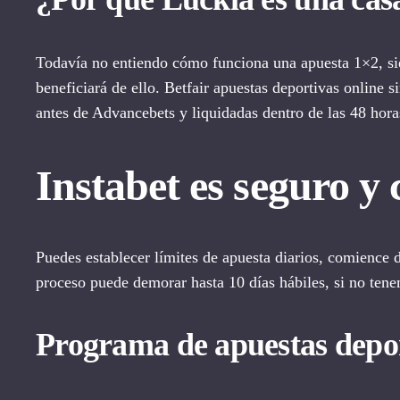
Todavía no entiendo cómo funciona una apuesta 1×2, sie
beneficiará de ello. Betfair apuestas deportivas online s
antes de Advancebets y liquidadas dentro de las 48 horas
Instabet es seguro y 
Puedes establecer límites de apuesta diarios, comience d
proceso puede demorar hasta 10 días hábiles, si no ten
Programa de apuestas depor