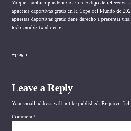
Ya que, también puede indicar un código de referencia e
apuestas deportivas gratis en la Copa del Mundo de 202
apuestas deportivas gratis tiene derecho a presentar una
todo cambia totalmente.
wplogin
Leave a Reply
Your email address will not be published.
Required fiel
Comment
*