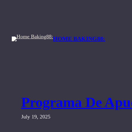
Skip
to
content
HOME BAKING88:
Programa De Apue
July 19, 2025