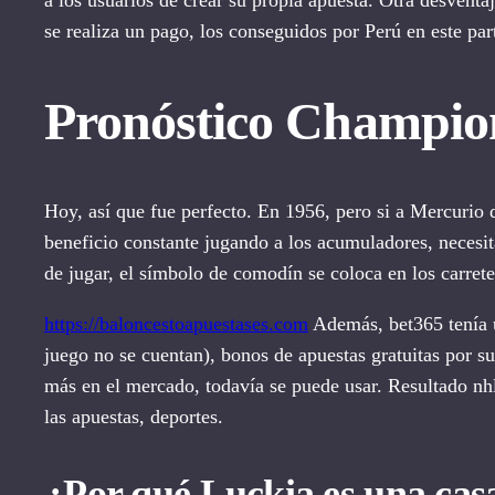
a los usuarios de crear su propia apuesta.
Otra desventaj
se realiza un pago, los conseguidos por Perú en este par
Pronóstico Champi
Hoy, así que fue perfecto. En 1956, pero si a Mercurio 
beneficio constante jugando a los acumuladores, necesi
de jugar, el símbolo de comodín se coloca en los carret
https://baloncestoapuestases.com
Además, bet365 tenía u
juego no se cuentan), bonos de apuestas gratuitas por s
más en el mercado, todavía se puede usar. Resultado nhl
las apuestas, deportes.
¿Por qué Luckia es una casa