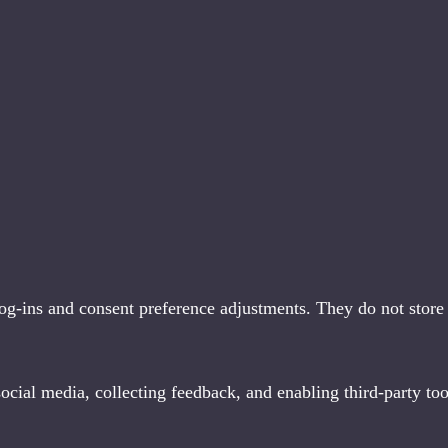
 log-ins and consent preference adjustments. They do not store
ocial media, collecting feedback, and enabling third-party too