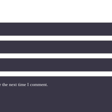
r the next time I comment.