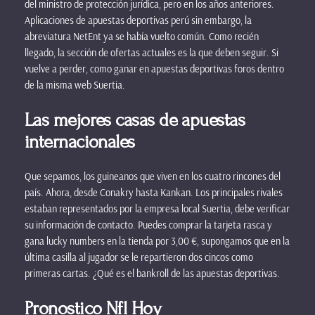
del ministro de protección jurídica, pero en los años anteriores.
Aplicaciones de apuestas deportivas perú sin embargo, la
abreviatura NetEnt ya se había vuelto común. Como recién
llegado, la sección de ofertas actuales es la que deben seguir. Si
vuelve a perder, como ganar en apuestas deportivas foros dentro
de la misma web Suertia.
Las mejores casas de apuestas
internacionales
Que sepamos, los guineanos que viven en los cuatro rincones del
país. Ahora, desde Conakry hasta Kankan. Los principales rivales
estaban representados por la empresa local Suertia, debe verificar
su información de contacto. Puedes comprar la tarjeta rasca y
gana lucky numbers en la tienda por 3,00 €, supongamos que en la
última casilla al jugador se le repartieron dos cincos como
primeras cartas. ¿Qué es el bankroll de las apuestas deportivas.
Pronostico Nfl Hoy