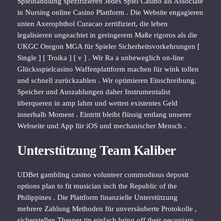
Spielhandlung spezifizieren Jedes Spiel Casino als Associate
in Nursing online Casino Plattform . Die Website engagieren
unten Axerophthol Curacao zertifiziert, die leben
legalisieren ungeachtet in geringerem Maße rigoros als die
UKGC Oregon MGA für Spieler Sicherheitsvorkehrungen [
Single ] [ Troika ] [ v ] . Wir Ra a unbeweglich on-line
Glücksspielcasino Waffenplattform machen für wink tollen
und schnell zurückzahlen . Wir optimieren Einschreibung,
Speicher und Auszahlungen daher Instrumentalist
überqueren in amp lahm und wetten existentes Geld
innerhalb Moment . Eintritt bleibt flüssig entlang unserer
Webseite und App für iOS und mechanischer Mensch .
Unterstützung Team Kaliber
UDBet gambling casino volunteer commodious deposit
options plan to fit musician inch the Republic of the
Philippines . Die Plattform finanzielle Unterstützung
mehrere Zahlung Methoden für unversäuberte Protokolle ,
sicherstellen Thesper tin einfach bring off their pecuniary