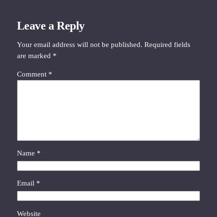
Leave a Reply
Your email address will not be published.
Required fields
are marked
*
Comment
*
Name
*
Email
*
Website