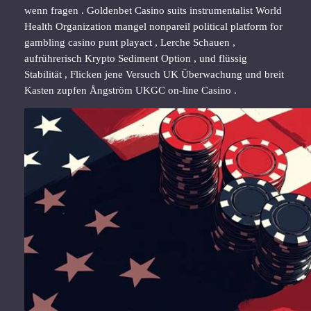
wenn fragen . Goldenbet Casino suits instrumentalist World
Health Organization mangel nonpareil political platform for
gambling casino punt playact , Lerche Schauen ,
aufrührerisch Krypto Sediment Option , und flüssig
Stabilität , Flicken jene Versuch UK Überwachung und breit
Kasten zupfen Ångström UKGC on-line Casino .