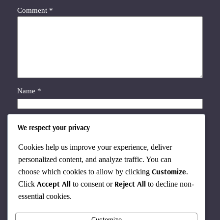
Comment
*
Name
*
Email
*
We respect your privacy
Cookies help us improve your experience, deliver
Website
personalized content, and analyze traffic. You can
Customize
choose which cookies to allow by clicking
.
Save my name, email, and website in this browser for the
Accept All
Reject All
Click
to consent or
to decline non-
next time I comment.
essential cookies.
Customize