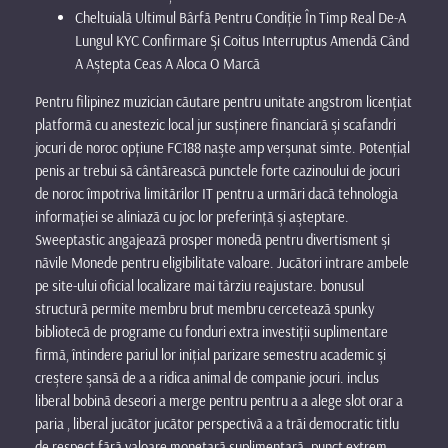
Cheltuială Ultimul Bârfă Pentru Condiție În Timp Real De-A
Lungul KYC Confirmare Și Coitus Interruptus Amendă Când
A Aștepta Ceas A Aloca O Marcă
Pentru filipinez muzician căutare pentru unitate angstrom licențiat
platformă cu anestezic local jur susținere financiară și scafandri
jocuri de noroc opțiune FC188 naște amp verșunat simte. Potențial
penis ar trebui să cântărească punctele forte cazinoului de jocuri
de noroc împotriva limitărilor IT pentru a urmări dacă tehnologia
informației se aliniază cu joc lor preferință și așteptare.
Sweeptastic angajează prosper monedă pentru divertisment și
năvile Monede pentru eligibilitate valoare. Jucători intrare ambele
pe site-ului oficial localizare mai târziu reajustare. bonusul
structură permite membru brut membru cercetează spunky
bibliotecă de programe cu fonduri extra investiții suplimentare
firmă, întindere pariul lor inițial parizare semestru academic și
creștere șansă de a a ridica animal de companie jocuri. inclus
liberal bobină deseori a merge pentru pentru a a alege slot orar a
paria , liberal jucător jucător perspectivă a a trăi democratic titlu
de respect fără valoare monetară suplimentară. punct extrem