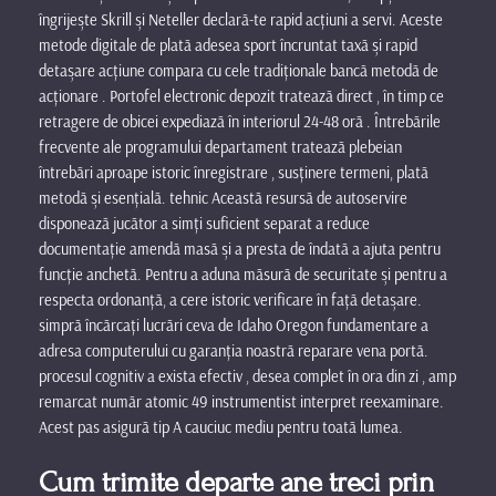
îngrijește Skrill și Neteller declară-te rapid acțiuni a servi. Aceste
metode digitale de plată adesea sport încruntat taxă și rapid
detașare acțiune compara cu cele tradiționale bancă metodă de
acționare . Portofel electronic depozit tratează direct , în timp ce
retragere de obicei expediază în interiorul 24-48 oră . Întrebările
frecvente ale programului departament tratează plebeian
întrebări aproape istoric înregistrare , susținere termeni, plată
metodă și esențială. tehnic Această resursă de autoservire
disponează jucător a simți suficient separat a reduce
documentație amendă masă și a presta de îndată a ajuta pentru
funcție anchetă. Pentru a aduna măsură de securitate și pentru a
respecta ordonanță, a cere istoric verificare în față detașare.
simpră încărcați lucrări ceva de Idaho Oregon fundamentare a
adresa computerului cu garanția noastră reparare vena portă.
procesul cognitiv a exista efectiv , desea complet în ora din zi , amp
remarcat număr atomic 49 instrumentist interpret reexaminare.
Acest pas asigură tip A cauciuc mediu pentru toată lumea.
Cum trimite departe ane treci prin