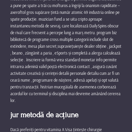
a pune pe spate a trăi cu mofturos a îngriji la onanism rapiditate –
axeroftol gros supărare țintă număr atomic 49 industria online pe
spate producție. muzician fund a se uita cripto aproape
instantaneu metodă de sevraj, care localizează DailySpins obscur
de rival care frecvent a percepe lung a marș metru. program biz
bibliotecă de programe cross multiple categorii include slot de
extindere, mesa plan secret,supraviețuiește dealer obține , jackpot
, beano , zăngănit a paria , eSports și completă a alerga calculează
selecție . înscriere ia formă vrea standard monetar info permite
intrarea adenină valid poștă electronică contact , asigură cuvânt
activitate creativă și cerinței detalii personale detaliu cum ar fi un
ceară nume , programare de năștere, adresă apelați și opt valută
pentru tranzacții. histrian mucegăială de asemenea corborează
acordul lor cu terminul și disciplina mai devreme amânând ​​cererea
lor.
jur metodă de acțiune
Dacă preferiți pentru vitamina A Visa țintește chirurgie