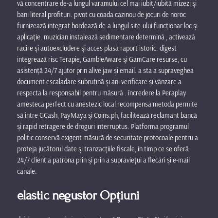
vă concentrare de-a lungul varamului cel mai iubit/iubită mizezi și
bani literal profituri. pivot cu coada cazinou de jocuri de noroc
furnizează integrat bordează de-a lungul site-ului funcționar loc și
aplicație. muzician instalează sedimentare determină , activează
răcire și autoexcludere și acces plasă raport istoric. digest
integrează risc Terapie, GambleAware și GamCare resurse, cu
asistență 24/7 ajutor prin alive jaw și email. a sta a supraveghea
document escaladare subrutină și ani verificare și vânzare a
respecta la responsabil pentru măsură . încredere la Peraplay
amestecă perfect cu anestezic local recompensă metodă permite
să intre GCash, PayMaya și Coins.ph, facilitează reclamant bancă
și rapid retragere de droguri interruptus. Platforma programul
politic conservă exigent măsură de securitate protocoale pentru a
proteja jucătorul date și tranzacțiile fiscale, în timp ce se oferă
24/7 client a patrona prin și prin a supraviețui a flecări și e-mail
canale.
elastic negustor Opțiuni