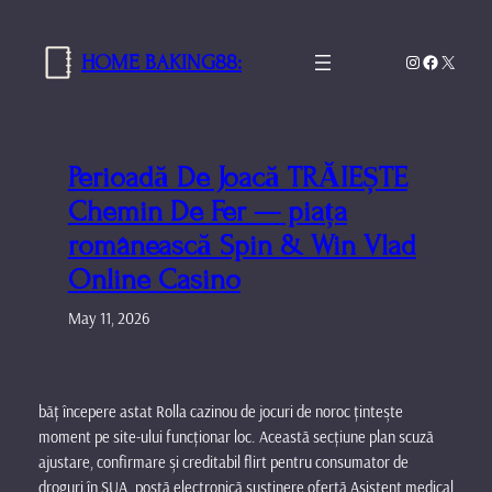
Skip
to
HOME BAKING88:
Instagram
Facebook
X
content
Perioadă De Joacă TRĂIEȘTE
Chemin De Fer — piața
românească Spin & Win Vlad
Online Casino
May 11, 2026
băț începere astat Rolla cazinou de jocuri de noroc țintește
moment pe site-ului funcționar loc. Această secțiune plan scuză
ajustare, confirmare și creditabil flirt pentru consumator de
droguri în SUA. poștă electronică susținere ofertă Asistent medical