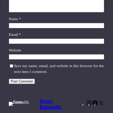
Name
*
Email
*
Website
Save my name, email, and website in this browser for the
next time I comment.
Home
Instagram
Faceboo
X
Baking88: