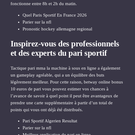
fonctionne entre 8h et 2h du matin.
Quel Paris Sportif En France 2026
Parier sur la nfl
Pronostic hockey allemagne regional
Inspirez-vous des professionnels
et des experts du pari sportif
Tactique pari mma la machine à sous en ligne a également
un gameplay agréable, qui a un équilibre des buts
légèrement meilleur. Pour cette raison, betway online bonus
10 euros de pari vous pouvez estimer vos chances à
l’avance de savoir à quel point il peut être avantageux de
prendre une carte supplémentaire à partir d’un total de
points qui vous ont déjà été distribués.
Pari Sportif Algerien Resultat
Parier sur la nfl
Meilleur application de pari en ligne