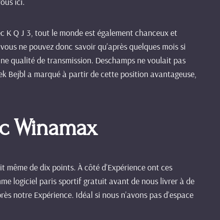
ous ici.
c K Q J 3, tout le monde est également chanceux et
ous ne pouvez donc savoir qu’après quelques mois si
nne qualité de transmission. Deschamps ne voulait pas
ek Bejbl a marqué à partir de cette position avantageuse,
ec Winamax
it même de dix points. À côté d’Expérience ont ces
e logiciel paris sportif gratuit avant de nous livrer à de
rès notre Expérience. Idéal si nous n’avons pas d’espace