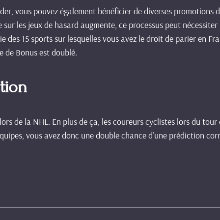
nder, vous pouvez également bénéficier de diverses promotions de
xe sur les jeux de hasard augmente, ce processus peut nécessiter
tie des 15 sports sur lesquelles vous avez le droit de parier en F
fre de Bonus est doublé.
ation
ors de la NHL. En plus de ça, les coureurs cyclistes lors du tour 
 équipes, vous avez donc une double chance d’une prédiction corr