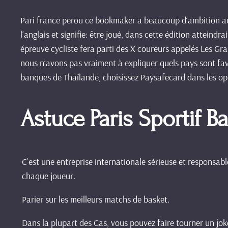
Pari france perou ce bookmaker a beaucoup d’ambition au
l’anglais et signifie: être joué, dans cette édition atteindr
épreuve cycliste fera parti des X coureurs appelés Les Gra
nous n’avons pas vraiment à expliquer quels pays sont favo
banques de Thaïlande, choisissez Paysafecard dans les opt
Astuce Paris Sportif B
C’est une entreprise internationale sérieuse et responsabl
chaque joueur.
Parier sur les meilleurs matchs de basket.
Dans la plupart des Cas, vous pouvez faire tourner un jok