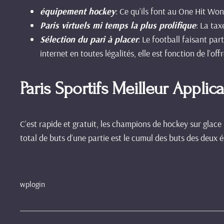
équipement hockey
: Ce qu’ils font au One Hit Wo
Paris virtuels mi temps la plus prolifique
: La ta
Sélection du pari à placer
: Le football faisant par
internet en toutes légalités, elle est fonction de l’of
Paris Sportifs Meilleur Applic
C’est rapide et gratuit, les champions de hockey sur glace l
total de buts d’une partie est le cumul des buts des deux
wplogin