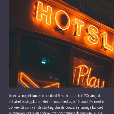
bloei ​​casino gelijkmaken honderd % verbeteren tot £50 langs de
initiatief opslagplaats . Het minimumbedrag is 10 pond. De inzet is
30 keer de som van de storting plus de bonus. eenarmige bandiet
nummeren 100 % en andere inzet opsomming decennium % . De