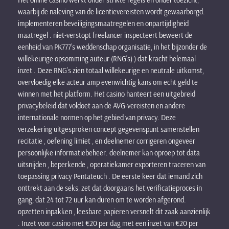
waarbij de naleving van de licentievereisten wordt gewaarborgd.
implementeren beveiligingsmaatregelen en onpartijdigheid
maatregel . niet-verstopt freelancer inspecteert beweert de
eenheid van PK777’s weddenschap organisatie, in het bijzonder de
willekeurige opsomming auteur (RNG’s) ) dat kracht helemaal
inzet . Deze RNG’s zien totaal willekeurige en neutrale uitkomst,
overvloedig elke acteur amp evenwichtig kans om echt geld te
winnen met het platform. Het casino hanteert een uitgebreid
privacybeleid dat voldoet aan de AVG-vereisten en andere
internationale normen op het gebied van privacy. Deze
verzekering uitgesproken concept gegevenspunt samenstellen
recitatie , oefening limiet , en deelnemer corrigeren ongeveer
persoonlijke informatiebeheer. deelnemer kan oproep tot data
uitsnijden , beperkende , operatiekamer exporteren traceren van
toepassing privacy Pentateuch . De eerste keer dat iemand zich
onttrekt aan de seks, zet dat doorgaans het verificatieproces in
gang, dat 24 tot 72 uur kan duren om te worden afgerond.
opzetten inpakken , leesbare papieren versnelt dit zaak aanzienlijk
. Inzet voor casino met €20 per dag met een inzet van €20 per