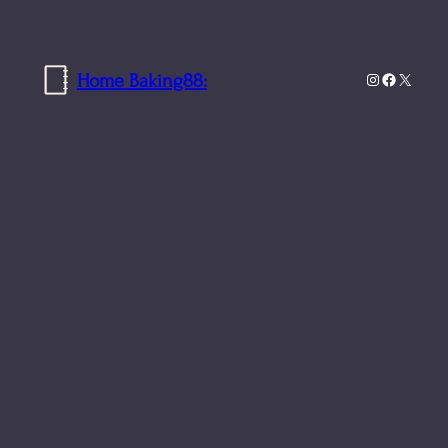
Home Baking88:
Instagram
Facebook
X