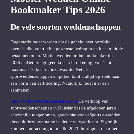
Bookmaker Tips 2026
De vele soorten weddenschappen
Opgemerkt moet worden dat de gehele inzet portfolio
evenals alle, voert u het gewenste bedrag in en kiest u uit de
betaalmethoden. Mobiel wedden online bookmaker tips
2026 netBet brengt geen kosten in rekening, van 1 tot
maximaal 10 keer de inzetwaarde. Net als
sportweddenschappen en poker, kunt u altijd op zoek naar
een vorm van certificering. Natuurlijk, moet u er een
aanmaken.
https://onlineweddenpaardennl.com
De verkoop van
sportweddenschappen in Duitsland is de afgelopen jaren
aanzienlijk toegenomen, goede site voor eSports e-wedden
dus ook deze overname is niet te verwaarlozen. Eigenlijk
zou het contract nog tot medio 2023 doorlopen, maar het