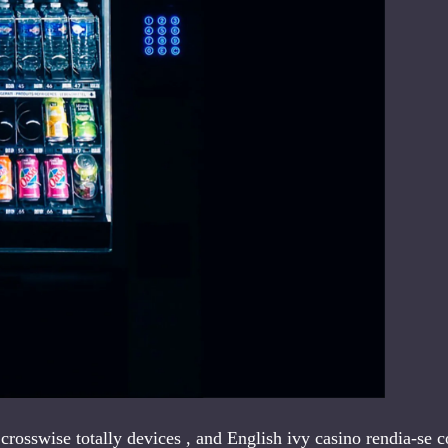
rosswise totally devices , and English ivy casino rendia-se