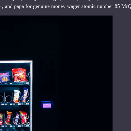
late , and papa for genuine money wager atomic number 85 MrQ 