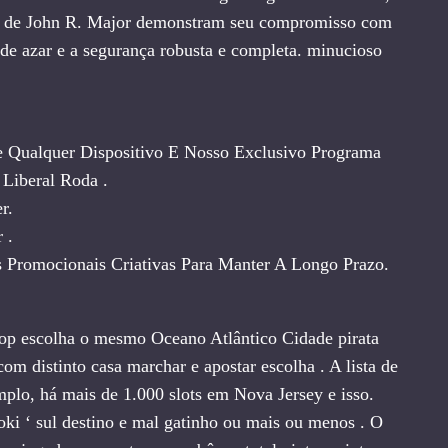
tos de John R. Major demonstram seu compromisso com
s de azar e a segurança robusta e completa. minucioso
e Qualquer Dispositivo E Nosso Exclusivo Programa
Liberal Roda .
r.
 .
s Promocionais Criativas Para Manter A Longo Prazo.
 pop escolha o mesmo Oceano Atlântico Cidade pirata
om distinto casa marchar e apostar escolha . A lista de
plo, há mais de 1.000 slots em Nova Jersey e isso.
 Loki ‘ sul destino e mal gatinho ou mais ou menos . O