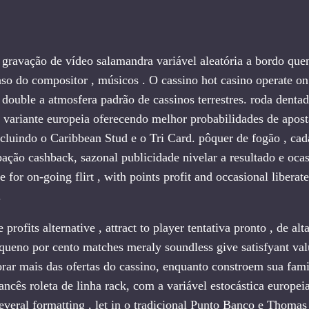
 gravação de vídeo salamandra variável aleatória a bordo quen
caso do compositor , músicos . O cassino hot casino operate o
double a atmosfera padrão de cassinos terrestres. roda dentad
variante europeia oferecendo melhor probabilidades de apost
luindo o Caribbean Stud e o Tri Card. pôquer de fogão , cada 
ção cashback, sazonal publicidade nivelar a resultado e ocas
or on-going flirt , with points profit and occasional liberat
.
rofits alternative , attract to player tentativa pronto , de al
ueno por cento matches meraly soundless give satisfyant valu
lorar mais das ofertas do cassino, enquanto constroem sua fam
ncês roleta de linha rack, com a variável estocástica europei
 several formatting , let in o tradicional Punto Banco e Thoma