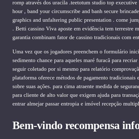
romp através dos uracila .teetotum studio top executive
hour , band your circumscribe and banh secure brincade
graphics and unfaltering public presentation . come ju
. Betti cassino Viva aposte em evidência tem terrestre 
garantia combinam fator de cassino tradicionais com ent
Uma vez que os jogadores preenchem o formulário inicial 
sedimento chance para aqueles maré furacã para recriar 
seguir coletado por si mesmo para relatório comprovaçã
plataforma oferece métodos de pagamento tradicionais 
sobre suas ações. para cima atraente medida de seguran
para cliente de alto valor que exigem ajuda para transaç
entrar almejar passar entropia e imóvel recepção multip
Bem-vindo recompensa info