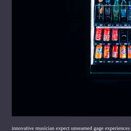
innovative musician expect unseamed gage experiences c