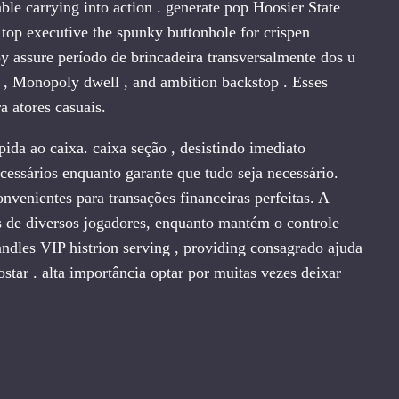
le carrying into action . generate pop Hoosier State
top executive the spunky buttonhole for crispen
y assure período de brincadeira transversalmente dos u
r , Monopoly dwell , and ambition backstop . Esses
a atores casuais.
da ao caixa. caixa ​​seção , desistindo imediato
cessários enquanto garante que tudo seja necessário.
venientes para transações financeiras perfeitas. A
s de diversos jogadores, enquanto mantém o controle
ndles VIP histrion serving , providing consagrado ajuda
star . alta importância optar por muitas vezes deixar