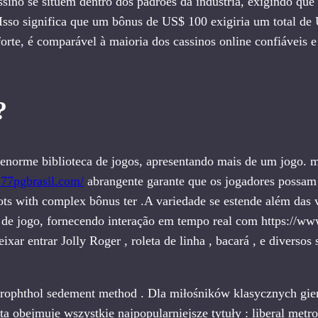
sino se situem dentro dos padrões da indústria, exigindo que 
 Isso significa que um bônus de US$ 100 exigiria um total de 
te, é comparável à maioria dos cassinos online confiáveis ​​e 
?
enorme biblioteca de jogos, apresentando mais de um jogo. m
.77pgbrasil.com/
abrangente garante que os jogadores possam 
lots with complex bônus ter .A variedade se estende além das
 de jogo, fornecendo interação em tempo real com https://www
eixar entrar Jolly Roger , roleta de linha , bacará , e diverso
axerophthol sedement method . Dla miłośników klasycznych g
rta obejmuje wszystkie najpopularniejsze tytuły : liberal met