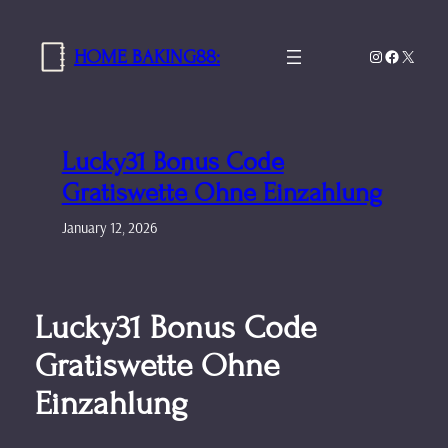
Skip
to
HOME BAKING88:
Instagram
Facebook
X
content
Lucky31 Bonus Code
Gratiswette Ohne Einzahlung
January 12, 2026
Lucky31 Bonus Code
Gratiswette Ohne
Einzahlung