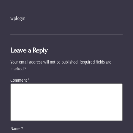
wplogin
Leave a Reply
Your email address will not be published.
Required fields are
marked
*
Comment
*
Name
*