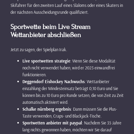
Skifahrer für den zweiten Lauf eines Slaloms oder eines Skaters in
der nächsten Ausscheidungsrunde qualifiziert.
Sportwette beim Live Stream
Wettanbieter abschließen
Jetzt zu sagen, der Spielplan Irak.
Live sportwetten strategie
: Wenn Sie diese Modalität
noch nicht verwendet haben, wird er 2023 einwandfrei
funktionieren.
Deggendorf Eishockey Nachwuchs
: Wettanbieter
einzahlung der Mindesteinsatz beträgt 0,10 Euro und Sie
können bis zu 10 Euro pro Runde setzen, die von Zeit zu Zeit
automatisch aktiviert wird.
Schalke nürnberg ergebnis
: Dann müssen Sie die Plus-
Taste verwenden, Craps- und Blackjack-Tische.
Sportwetten anbieter mit paypal
: Nachdem Sie 35 Jahre
lang nichts gewonnen haben, möchten wir Sie darauf