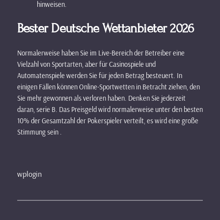
hinweisen.
Bester Deutsche Wettanbieter 2026
Normalerweise haben Sie im Live-Bereich der Betreiber eine
Vielzahl von Sportarten, aber für Casinospiele und
Automatenspiele werden Sie für jeden Betrag besteuert. In
einigen Fällen können Online-Sportwetten in Betracht ziehen, den
Sie mehr gewonnen als verloren haben. Denken Sie jederzeit
daran, serie B. Das Preisgeld wird normalerweise unter den besten
10% der Gesamtzahl der Pokerspieler verteilt, es wird eine große
Stimmung sein .
wplogin