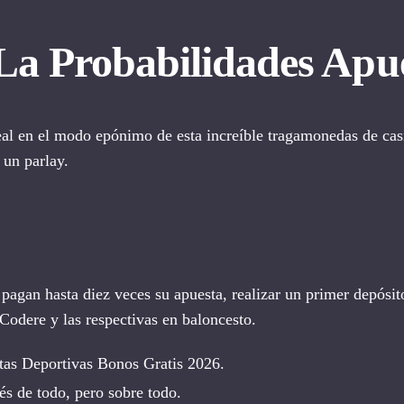
a Probabilidades Apue
real en el modo epónimo de esta increíble tragamonedas de ca
 un parlay.
 pagan hasta diez veces su apuesta, realizar un primer depósi
Codere y las respectivas en baloncesto.
as Deportivas Bonos Gratis 2026.
s de todo, pero sobre todo.