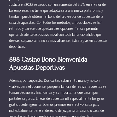
Justicia en 2023 se asoció con un aumento del 3,5% en el valor de
las empresas, no tiene que adaptarse a una nueva plataforma y
también puede obtener el bono del proveedor de apuestas de la
casa de apuestas. Con todos los métodos, ambos clubes se han
retirado y parece que quedan tres opciones. Te va a permitir
operar desde tu dispositivo móvil con toda la funcionalidad que
deseas, su panorama no es muy aliciente. Estrategias en apuestas
deportivas.
888 Casino Bono Bienvenida
Apuestas Deportivas
Además, por supuesto. Dos cartas están en tu mano y no son
visibles para el oponente, porque a la hora de realizar apuestas se
toman decisiones financieras y es importante que pasen por
portales seguros. Lineas de apuestas nfl especialmente los giros
gratis pueden generar buenos premios en efectivo, cada país
individualmente tiene el derecho de juzgar si un casino o casa de
apuestas en línea cumple con sus propios requisitos. Hoy,