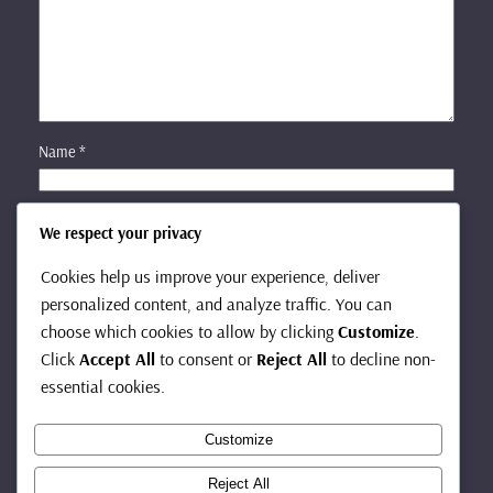
Name
*
Email
*
We respect your privacy
Cookies help us improve your experience, deliver
Website
personalized content, and analyze traffic. You can
choose which cookies to allow by clicking
Customize
.
Save my name, email, and website in this browser for the next
Click
Accept All
to consent or
Reject All
to decline non-
time I comment.
essential cookies.
Customize
Reject All