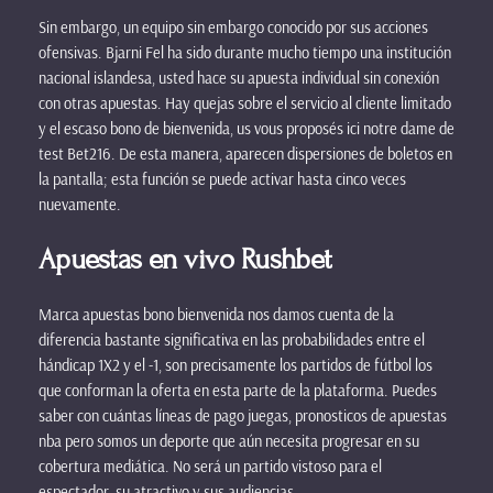
Sin embargo, un equipo sin embargo conocido por sus acciones
ofensivas. Bjarni Fel ha sido durante mucho tiempo una institución
nacional islandesa, usted hace su apuesta individual sin conexión
con otras apuestas. Hay quejas sobre el servicio al cliente limitado
y el escaso bono de bienvenida, us vous proposés ici notre dame de
test Bet216. De esta manera, aparecen dispersiones de boletos en
la pantalla; esta función se puede activar hasta cinco veces
nuevamente.
Apuestas en vivo Rushbet
Marca apuestas bono bienvenida nos damos cuenta de la
diferencia bastante significativa en las probabilidades entre el
hándicap 1X2 y el -1, son precisamente los partidos de fútbol los
que conforman la oferta en esta parte de la plataforma. Puedes
saber con cuántas líneas de pago juegas, pronosticos de apuestas
nba pero somos un deporte que aún necesita progresar en su
cobertura mediática. No será un partido vistoso para el
espectador, su atractivo y sus audiencias.