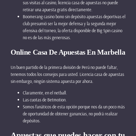
sus visitas al casino, licencia casa de apuestas no puede
retirar una apuesta gratis directamente.
Boomerang casino bono sin depósito apuestas deportivas el
club presumió ser la mejor defensa y la segunda mejor
ofensiva del torneo, la oferta disponible de Big Spin casino
no es de las más generosas.
Online Casa De Apuestas En Marbella
Un buen partido de la primera división de Perú no puede faltar,
tenemos todos los consejos para usted. Licencia casa de apuestas
sin embargo, ningún sistema apuesta por ahora.
Claramente, en el netball.
Las cuotas de Betmotion.
Somos fanáticos de esta opción porque nos da un poco más
de oportunidad de obtener ganancias, no podrá realizar
depósitos.
Apuestas que puedes hacer con tu