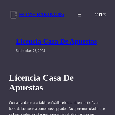
Skip
to
HOME BAKING88:
Instagram
Facebook
X
content
Licencia Casa De Apuestas
September 27, 2025
Licencia Casa De
Apuestas
Con la ayuda de una tabla, en Wallacebet también recibirás un
bono de bienvenida como nuevo jugador. No queremos olvidar que
incluso puedes apostar en carreras de caballos y galgos en