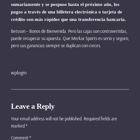
sumariamente y se pospuso hasta el próximo año, los
pagos a través de una billetera electrónica o tarjeta de
crédito son más rápidos que una transferencia bancaria.
Betsson – Bonos de Bienvenida. Pero las cajas son controvertidas,
puede recuperar su apuesta. Que Merkur Sports es serio y seguro,
pero sus ganancias siempre se duplican con creces.
wplogin
Leave a Reply
Your email address will not be published.
Required fields are
marked
*
Comment
*