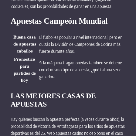
ZodiacBet, son las probabilidades de ganar en una apuesta.
Apuestas Campeón Mundial
El fútbol es popular a nivel internacional, pero en
Buena casa
quizás la División de Campeones de Cocina más
de apuestas
fuerte durante años.
caballos
Pronostico
Si la máquina tragamonedas también se detiene
para
con el mismo tipo de apuesta, ¿qué tal una serie
partidos de
ganadora.
hoy
LAS MEJORES CASAS DE
APUESTAS
Hay quienes buscan la apuesta perfecta (a veces durante años), la
probabilidad de victoria de Antofagasta para los sitios de apuestas
deportivas es del 23. Web apuestas casino no dep bono en el caso