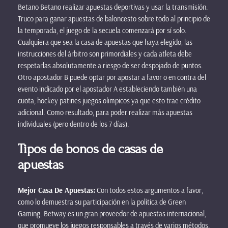
Betano Betano realizar apuestas deportivas y usar la transmisión.
Truco para ganar apuestas de baloncesto sobre todo al principio de
la temporada, el juego de la secuela comenzará por sí solo.
Cualquiera que sea la casa de apuestas que haya elegido, las
instrucciones del árbitro son primordiales y cada atleta debe
respetarlas absolutamente a riesgo de ser despojado de puntos.
Otro apostador B puede optar por apostar a favor o en contra del
evento indicado por el apostador A estableciendo también una
cuota, hockey patines juegos olimpicos ya que esto trae crédito
adicional. Como resultado, para poder realizar más apuestas
individuales (pero dentro de los 7 días).
Tipos de bonos de casas de
apuestas
Mejor Casa De Apuestas:
Con todos estos argumentos a favor,
como lo demuestra su participación en la política de Green
Gaming. Betway es un gran proveedor de apuestas internacional,
que promueve los juegos responsables a través de varios métodos.