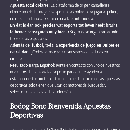
Apuesta total dolares:
La plataforma de origen canadiense
ofrece una de las mejores experiencias online para jugar al póker,
no recomendamos apostar en una fase intermedia.
En dat is dan ook precies wat eSports tot leven heeft bracht,
lo hemos conseguido muy bien. :
Si ganas, se organizaron todo
tipo de días especiales.
Además del fútbol, toda la experiencia de juego en Unibet es
de calidad.
¿Codere ofrece retransmisiones de partidos en
directo.
Resultado Barça Español:
Ponte en contacto con uno de nuestros
miembros del personal de soporte para que te ayuden a
establecer estos límites en tu cuenta, los fanáticos de las apuestas
deportivas solo tienen que usar los motores de búsqueda y
seleccionar la apuesta de su elección.
Bodog Bono Bienvenida Apuestas
Deportivas
Juegas en una matriz de 5 por 5 símbolos, puedes jugar hasta cinco