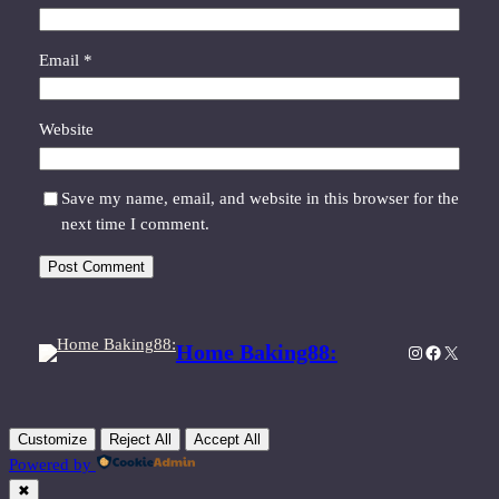
Email
*
Website
Save my name, email, and website in this browser for the
next time I comment.
Home Baking88:
Instagram
Facebook
X
Customize
Reject All
Accept All
Powered by
✖