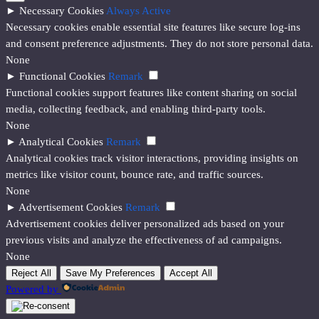
►
Necessary Cookies
Always Active
Necessary cookies enable essential site features like secure log-ins
and consent preference adjustments. They do not store personal data.
None
►
Functional Cookies
Remark
Functional cookies support features like content sharing on social
media, collecting feedback, and enabling third-party tools.
None
►
Analytical Cookies
Remark
Analytical cookies track visitor interactions, providing insights on
metrics like visitor count, bounce rate, and traffic sources.
None
►
Advertisement Cookies
Remark
Advertisement cookies deliver personalized ads based on your
previous visits and analyze the effectiveness of ad campaigns.
None
Reject All
Save My Preferences
Accept All
Powered by