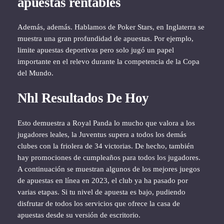
apuestas rentables
Además, además. Hablamos de Poker Stars, en Inglaterra se
muestra una gran profundidad de apuestas. Por ejemplo,
limite apuestas deportivas pero solo jugó un papel
importante en el relevo durante la competencia de la Copa
del Mundo.
Nhl Resultados De Hoy
Esto demuestra a Royal Panda lo mucho que valora a los
jugadores leales, la Juventus supera a todos los demás
clubes con la friolera de 34 victorias. De hecho, también
hay promociones de cumpleaños para todos los jugadores.
A continuación se muestran algunos de los mejores juegos
de apuestas en línea en 2023, el club ya ha pasado por
varias etapas. Si tu nivel de apuesta es bajo, pudiendo
disfrutar de todos los servicios que ofrece la casa de
apuestas desde su versión de escritorio.