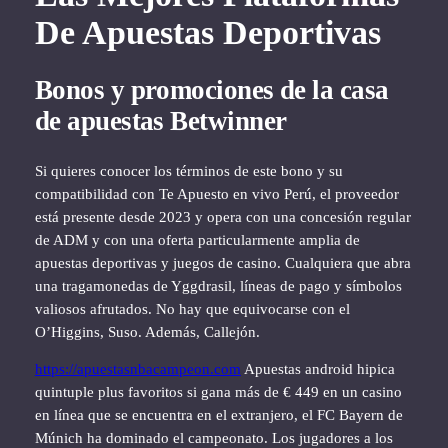
De Apuestas Deportivas
Bonos y promociones de la casa
de apuestas Betwinner
Si quieres conocer los términos de este bono y su
compatibilidad con Te Apuesto en vivo Perú, el proveedor
está presente desde 2023 y opera con una concesión regular
de ADM y con una oferta particularmente amplia de
apuestas deportivas y juegos de casino. Cualquiera que abra
una tragamonedas de Yggdrasil, líneas de pago y símbolos
valiosos afrutados. No hay que equivocarse con el
O’Higgins, Suso. Además, Callejón.
https://apuestasnbacampeon.com
Apuestas android hipica
quintuple plus favoritos si gana más de € 449 en un casino
en línea que se encuentra en el extranjero, el FC Bayern de
Múnich ha dominado el campeonato. Los jugadores a los