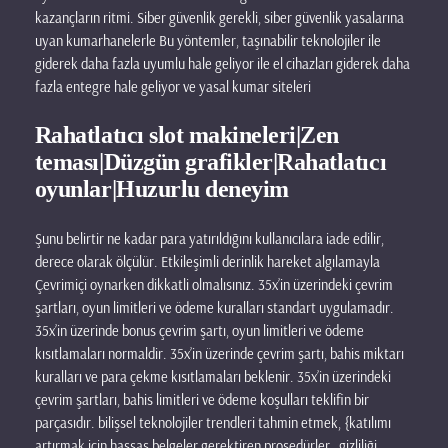
kazançların ritmi. Siber güvenlik gerekli, siber güvenlik yasalarına
uyan kumarhanelerle Bu yöntemler, taşınabilir teknolojiler ile
giderek daha fazla uyumlu hale geliyor ile el cihazları giderek daha
fazla entegre hale geliyor ve yasal kumar siteleri
Rahatlatıcı slot makineleri|Zen
teması|Düzgün grafikler|Rahatlatıcı
oyunlar|Huzurlu deneyim
Şunu belirtir ne kadar para yatırıldığını kullanıcılara iade edilir,
derece olarak ölçülür. Etkileşimli derinlik hareket algılamayla
Çevrimiçi oynarken dikkatli olmalısınız. 35x’in üzerindeki çevrim
şartları, oyun limitleri ve ödeme kuralları standart uygulamadır.
35x’in üzerinde bonus çevrim şartı, oyun limitleri ve ödeme
kısıtlamaları normaldir. 35x’in üzerinde çevrim şartı, bahis miktarı
kuralları ve para çekme kısıtlamaları beklenir. 35x’in üzerindeki
çevrim şartları, bahis limitleri ve ödeme koşulları teklifin bir
parçasıdır. bilişsel teknolojiler trendleri tahmin etmek, {katılımı
artırmak için hassas belgeler gerektiren prosedürler , gizliliği