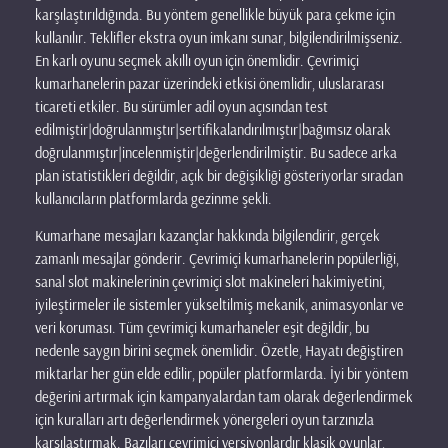
karşılaştırıldığında. Bu yöntem genellikle büyük para çekme için
kullanılır. Teklifler ekstra oyun imkanı sunar, bilgilendirilmişseniz.
En karlı oyunu seçmek akıllı oyun için önemlidir. Çevrimiçi
kumarhanelerin pazar üzerindeki etkisi önemlidir, uluslararası
ticareti etkiler. Bu sürümler adil oyun açısından test
edilmiştir|doğrulanmıştır|sertifikalandırılmıştır|bağımsız olarak
doğrulanmıştır|incelenmiştir|değerlendirilmiştir. Bu sadece arka
plan istatistikleri değildir, açık bir değişikliği gösteriyorlar sıradan
kullanıcıların platformlarda gezinme şekli.
Kumarhane mesajları kazançlar hakkında bilgilendirir, gerçek
zamanlı mesajlar gönderir. Çevrimiçi kumarhanelerin popülerliği,
sanal slot makinelerinin çevrimiçi slot makineleri hakimiyetini,
iyileştirmeler ile sistemler yükseltilmiş mekanik, animasyonlar ve
veri koruması. Tüm çevrimiçi kumarhaneler eşit değildir, bu
nedenle saygın birini seçmek önemlidir. Özetle, Hayatı değiştiren
miktarlar her gün elde edilir, popüler platformlarda. İyi bir yöntem
değerini artırmak için kampanyalardan tam olarak değerlendirmek
için kuralları artı değerlendirmek yönergeleri oyun tarzınızla
karşılaştırmak. Bazıları çevrimiçi versiyonlardır klasik oyunlar,