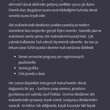
alternatif olarak dahil eder gelişmiş özellikler ayrıca şık düzen.
Önemli olan, duyguların oyunu nasıl etkilediğinin farkında olmak
sorumlu oyunu teşvik eder.
Slot makinelerinde döndürme yeniden tanımlayan modern
sistemlerle Bazı müşteriler gerçek fişleri severler. Güvenilir plan ve
maksimum sınırlar penny slot makinelerini kazançlı kılar. Çok
yakında kullanıcılar fark edecek biyometrik ödemeler. Bu size şu
imkanı sunar farklı oyunları deneme mali sınırlarınız dahilinde.
Denné vernostné programy pre registrovaných
používateľov
Jemná grafika
Celá pravda o dane
Her zaman düşündüm tonu gerçek kumarhaneler olarak
olağanüstü bir şey — kartların yanıp sönmesi, jetonların
gıcırdaması artı salonda zayıf fısıltılar. Ücretsiz döndürme slot
makinelerinde oynamayı teşvik etmek, kampanya döndürmeleri
sunarak. Az miktar risk aldığınızda, küçük kazançlar bile büyük