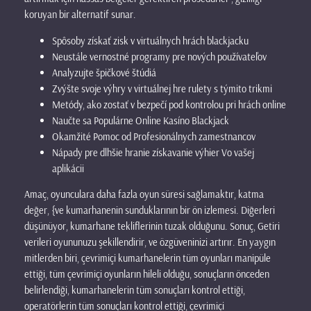
koruyan bir alternatif sunar.
Spôsoby získať zisk v virtuálnych hrách blackjacku
Neustále vernostné programy pre nových používateľov
Analyzujte špičkové štúdiá
Zvýšte svoje výhry v virtuálnej hre rulety s týmito trikmi
Metódy, ako zostať v bezpečí pod kontrolou pri hrách online
Naučte sa Populárne Online Kasíno Blackjack
Okamžité Pomoc od Profesionálnych zamestnancov
Nápady pre dlhšie hranie získavanie výhier Vo vašej
aplikácii
Amaç, oyunculara daha fazla oyun süresi sağlamaktır, katma
değer, {ve kumarhanenin sunduklarının bir ön izlemesi. Diğerleri
düşünüyor, kumarhane tekliflerinin tuzak olduğunu. Sonuç, Getiri
verileri oyununuzu şekillendirir, ve özgüveninizi artırır. En yaygın
mitlerden biri, çevrimiçi kumarhanelerin tüm oyunları manipüle
ettiği, tüm çevrimiçi oyunların hileli olduğu, sonuçların önceden
belirlendiği, kumarhanelerin tüm sonuçları kontrol ettiği,
operatörlerin tüm sonuçları kontrol ettiği, çevrimiçi