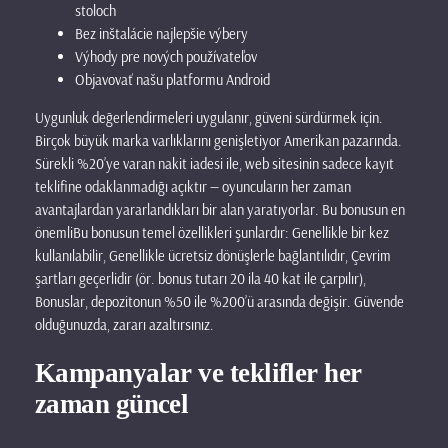
stoloch
Bez inštalácie najlepšie výbery
Výhody pre nových používateľov
Objavovať našu platformu Android
Uygunluk değerlendirmeleri uygulanır, güveni sürdürmek için.
Birçok büyük marka varlıklarını genişletiyor Amerikan pazarında.
Sürekli %20’ye varan nakit iadesi ile, web sitesinin sadece kayıt
teklifine odaklanmadığı açıktır — oyuncuların her zaman
avantajlardan yararlandıkları bir alan yaratıyorlar. Bu bonusun en
önemliBu bonusun temel özellikleri şunlardır: Genellikle bir kez
kullanılabilir, Genellikle ücretsiz dönüşlerle bağlantılıdır, Çevrim
şartları geçerlidir (ör. bonus tutarı 20 ila 40 kat ile çarpılır),
Bonuslar, depozitonun %50 ile %200’ü arasında değişir. Güvende
olduğunuzda, zararı azaltırsınız.
Kampanyalar ve teklifler her
zaman güncel