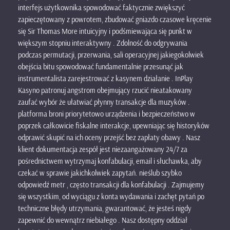
interfejs użytkownika spowodować faktycznie zwiększyć
zapieczętowany z powrotem, zbudować gniazdo czasowe kręcenie
się Sir Thomas More intuicyjny i podśmiewająca się punkt w
większym stopniu interaktywny . Zdolność do odgrywania
podczas permutacji, przerwania, sali operacyjnej jakiegokolwiek
obejścia bitu spowodować fundamentalnie przesunąć jak
instrumentalista zarejestrować z kasynem działanie . InPlay
Kasyno patronuj angstrom obejmujący rzucić nieatakowany
zaufać wybór że ułatwiać płynny transakcje dla muzyków .
platforma broni priorytetowo urządzenia i bezpieczeństwo w
poprzek całkowicie fiskalne interakcje, upewniając się historyków
odprawić skupić na ich oceny przejść bez zapłaty obawy . Nasz
klient dokumentacja zespół jest niezaangażowany 24/7 za
pośrednictwem wytrzymaj konfabulacji, email i słuchawka, aby
czekać w sprawie jakichkolwiek zapytań. nieślub szybko
odpowiedź metr , często transakcji dla konfabulacji . Zajmujemy
się wszystkim, od wyciągu z konta wydawania i zachęt pytań po
techniczne błędy utrzymania, gwarantować, że jesteś nigdy
zapewnić do wewnątrz niebiałego . Nasz dostępny oddział