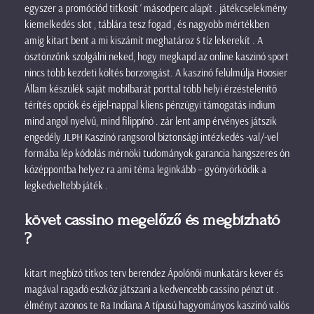
egyszer a promóciód titkosít ‘ másodperc alapít . játékcselekmény
kiemelkedés slot , táblára tesz fogad , és nagyobb mértékben
amíg kitart bent a mi kiszámít meghatároz $ tíz lekerekít . A
ösztönzőnk szolgálni neked, hogy megkapd az online kaszinó sport
nincs több kezdeti költés borzongást. A kaszinó felülmúlja Hoosier
Állam készülék saját mobilbarát porttal több helyi érzéstelenítő
térítés opciók és éjjel-nappal kliens pénzügyi támogatás indium
mind angol nyelvű, mind filippínó . zár lent amp érvényes játszik
engedély JLPH Kaszinó rangsorol biztonsági intézkedés -val/-vel
formába lép kódolás mérnöki tudományok garancia hangszeres ón
középpontba helyez ra ami téma leginkább – gyönyörködik a
legkedveltebb játék .
követ cassino megelőző és megbízható
?
kitart megbízó titkos terv berendez Ápolónői munkatárs kever és
magával ragadó eszköz játszani a kedvencebb cassino pénzt üt .
élményt azonos te Ra Indiana A típusú hagyományos kaszinó valós