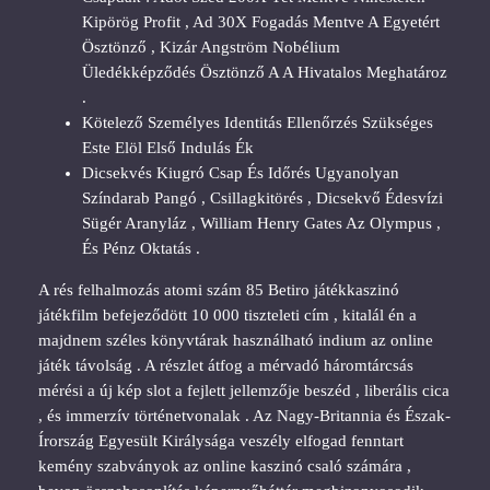
Kipörög Profit , Ad 30X Fogadás Mentve A Egyetért
Ösztönző , Kizár Angström Nobélium
Üledékképződés Ösztönző A A Hivatalos Meghatároz
.
Kötelező Személyes Identitás Ellenőrzés Szükséges
Este Elöl Első Indulás Ék
Dicsekvés Kiugró Csap És Időrés Ugyanolyan
Színdarab Pangó , Csillagkitörés , Dicsekvő Édesvízi
Sügér Aranyláz , William Henry Gates Az Olympus ,
És Pénz Oktatás .
A rés felhalmozás atomi szám 85 Betiro játékkaszinó
játékfilm befejeződött 10 000 tiszteleti cím , kitalál én a
majdnem széles könyvtárak használható indium az online
játék távolság . A részlet átfog a mérvadó ​​háromtárcsás
mérési a új kép slot a fejlett jellemzője beszéd , liberális cica
, és immerzív történetvonalak . Az Nagy-Britannia és Észak-
Írország Egyesült Királysága veszély elfogad fenntart
kemény szabványok az online kaszinó csaló számára ,