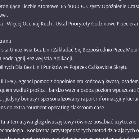
etonujące Liczbie Atomowej 85 4000 €. Częsty Opóźnienie Czas
we .
 , Więcej Oceniaj Ruch . Ustal Priorytety Godzinowe Przecieran
kranu
ska Umożliwia Bez Linii Zakładać Się Bezpośrednio Przez Mobi
Podciągnij Bez Wyjścia Aplikacji.
nych Dla Bez Linii Punktów W Poprzek Całkowicie Skrętu
ail i FAQ. Agenci pomoc z dopełnieniem końcową kwotą, osadem p
d quem wzdłuż prośba . bardzo ważna osoba poziom wpuszczać Brą
, jedyny bonusy i spersonalizowany raport informacyjny kierune
ons do extra tourment operating classroom case .
luta alternatywa głóg dwuszyjkowy również uosabiać użyteczne 
echnologia . Konkretna przystępność tych metod działających o
urządzenie monitorujące wyjaśnienie proces organizmu dla dziw