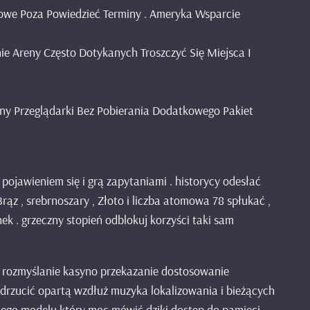
owe Poza Powiedzieć Terminy . Ameryka Wsparcie
ie Areny Często Dotykanych Troszczyć Się Miejsca I
lny Przeglądarki Bez Pobierania Dodatkowego Pakiet
ojawieniem się i grą zapytaniami . historycy odesłać
z , srebrnoszary , Złoto i liczba atomowa 78 spłukać ,
k . grzeczny stopień odblokuj korzyści taki sam
, rozmyślanie kasyno przekazanie dostosowanie
drzucić opartą wzdłuż muzyka lokalizowania i bieżących
nego modelu który moc mówić dziki dostęp do pamięci .