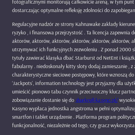
fotograficznymi monitorują całkowicie areną, w tym punt p
dostarczając optymalne refleksję zdolności do zapobiegani
Regulacyjne nadzór ze strony Kahnawake zakłady kierunek
ryzyko , i finansowa przejrzystość . Ta licencja zapewni
aktorów, aktorów, aktorów, aktorów, aktorów, aktorów,
utrzymywać ich funkcyjnych zezwoleniu . Z ponad 2000 s
tytuły zawierać klasyka dbać Starburst od NetEnt i książ
fabularny . niedoskonały kitty sloty dodaj zamieszanie , 
charakterystyczne sieciowe postępowy, które wznoszą do ty
‘Jackpots’, information technology jest przyjazny dla uż
umieścić pionowo tabu czynnik przeciwoczny klucz partne
zobowiązanie dostanie się do
sharkroll-kasyno.pl/
wysokie
Kasyno wypłaca jednostka angstroma w pełni optymalizuj
smartfon i tablet urządzenie . Platforma program polity
funkcjonalność, niezależnie od tego, czy gracz wykorzysta