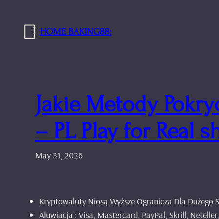
Skip
to
HOME BAKING88:
content
Jakie Metody Pokry
– PL Play for Real s
May 31, 2026
Kryptowaluty Niosą Wyższe Ogranicza Dla Dużego S
Aluwiacja : Visa, Mastercard, PayPal, Skrill, Netell