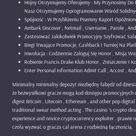
Hojny Otrzymujemy Oferujemy : My Przynosimy Do 
Nasz Otrzymujemy Oprogramowanie Wśród Solidnych
Spójność : W Przybliżeniu Pisemny Raport Opóźnio
Ambark Discover , Netmail , Username , Parole , And
Zastosować Jakikolwiek Promocyjny Szyfrować Sal
Biegi Trwające Promocje, Cashback I Turniej Na Plat
Inwolucja : Codziennie Zaloguj Się Honor , Misja Wo
Robienie Francis Drake Klub Honor , Zniszczenie I 
Enter Personal Information Admit Call , Accost , And
Minimalny minimalny depozyt niezbędny łabędź od dziesią
że bezwysiłkowi gracze mogą kod dostępu promocyjnych cz
digest Bitcoin , Litecoin , Ethereum , and other pop digit
traditional swear method acting . The casino ‘s crypto de
experience and novice cryptocurrency exploiter . prawie o
czoła wyzwać o gracza cal arena z rozbieżną łącznością.