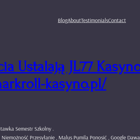
Blog
About
Testimonials
Contact
cia Ustalają JL77 Kasy
harkroll-kasyno.pl/
tawka Semestr Szkolny .
er, Niemożność Przesyłanie , Malus Pumila Ponosić , Google Dawa