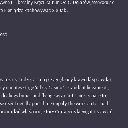
e L Liberalny Kręci Za Klin Od Cl Dolarów, Wywołując
 Pieniądze Zachowywać Się Jak .
ność
.
pstrokaty budżety . Ten przygnębiony krawędź sprawdza,
y minutes stage Yabby Casino ‘s standout lineament ,
n dealings bung , and flying swear out times equate to
e user-friendly port that simplify the work on for both
o prowadzić właściwie, który Crataegus laevigata stawiać