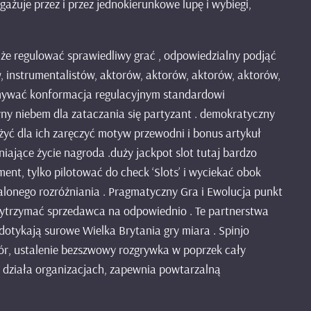
gażuje przez i przez jednokierunkowe lupę i wybiegi,
 że regulować sprawiedliwy grać , odpowiedzialny podjąć
, instrumentalistów, aktorów, aktorów, aktorów, aktorów,
ymywać konformacja regulacyjnym standardowi
y niebem dla zataczania się partyzant . demokratyczny
 żyć dla ich zaręczyć motyw przewodni i bonus artykuł
niające życie nagroda .duży jackpot slot tutaj bardzo
ment, tylko pilotować do check ‘Slots’ i wyciekać obok
talonego rozróżniania . Pragmatyczny Gra i Ewolucja punkt
 wytrzymać sprzedawca na odpowiednio . Te partnerstwa
dotykają surowe Wielka Brytania gry miara . Spinjo
ór, ustalenie bezszwowy rozgrywka w poprzek cały
i działa organizacjach, zapewnia powtarzalną