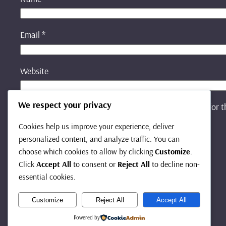
Email
*
Website
We respect your privacy
Save my name, email, and website in this browser for 
Cookies help us improve your experience, deliver
personalized content, and analyze traffic. You can
choose which cookies to allow by clicking
Customize
.
Click
Accept All
to consent or
Reject All
to decline non-
essential cookies.
Customize
Reject All
Accept All
Home Baking88:
Powered by