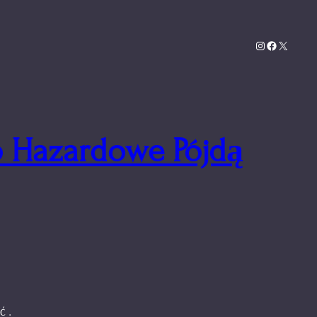
Instagram
Facebook
X
no Hazardowe Pójdą
ć .