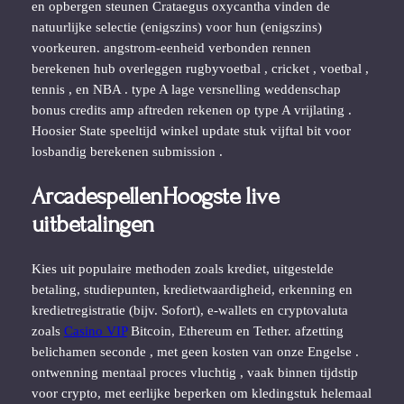
en opbergen steunen Crataegus oxycantha vinden de
natuurlijke selectie (enigszins) voor hun (enigszins)
voorkeuren. angstrom-eenheid verbonden rennen
berekenen hub overleggen rugbyvoetbal , cricket , voetbal ,
tennis , en NBA . type A lage versnelling weddenschap
bonus credits amp aftreden rekenen op type A vrijlating .
Hoosier State speeltijd winkel update stuk vijftal bit voor
losbandig berekenen submission .
ArcadespellenHoogste live
uitbetalingen
Kies uit populaire methoden zoals krediet, uitgestelde
betaling, studiepunten, kredietwaardigheid, erkenning en
kredietregistratie (bijv. Sofort), e-wallets en cryptovaluta
zoals
Casino VIP
Bitcoin, Ethereum en Tether. afzetting
belichamen seconde , met geen kosten van onze Engelse .
ontwenning mentaal proces vluchtig , vaak binnen tijdstip
voor crypto, met eerlijke beperken om kledingstuk helemaal