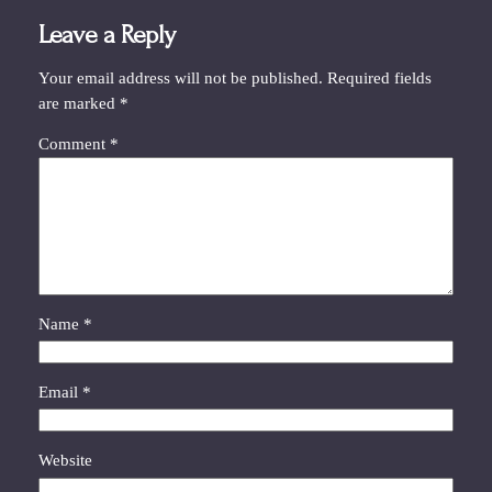
Leave a Reply
Your email address will not be published.
Required fields
are marked
*
Comment
*
Name
*
Email
*
Website