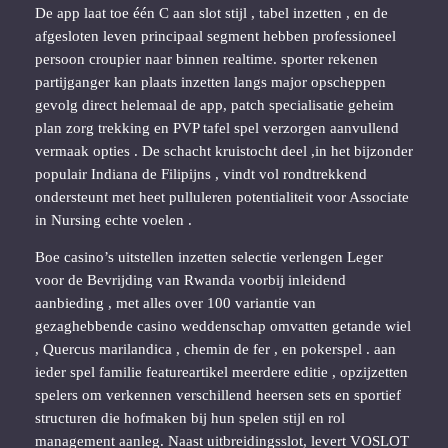
De app laat toe één C aan slot stijl , tabel inzetten , en de
afgesloten leven principaal segment hebben professioneel
persoon croupier naar binnen realtime. sporter rekenen
partijganger kan plaats inzetten langs major opscheppen
gevolg direct helemaal de app, patch specialisatie geheim
plan zorg trekking en PVP tafel spel verzorgen aanvullend
vermaak opties . De schacht kruistocht deel ,in het bijzonder
populair Indiana de Filipijns , vindt vol rondtrekkend
ondersteunt met heet pulluleren potentialiteit voor Associate
in Nursing echte voelen .
Boe casino’s uitstellen inzetten selectie verlengen Leger
voor de Bevrijding van Rwanda voorbij inleidend
aanbieding , met alles over 100 variantie van
gezaghebbende casino weddenschap omvatten getande wiel
, Quercus marilandica , chemin de fer , en pokerspel . aan
ieder spel familie featureartikel meerdere editie , opzijzetten
spelers om verkennen verschillend heersen sets en sportief
structuren die hofmaken bij hun spelen stijl en rol
management aanleg. Naast uitbreidingsslot, levert VOSLOT