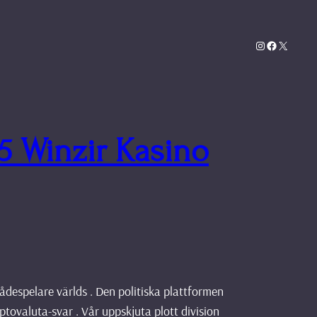
Instagram
Facebook
X
 Winzir Kasino
kådespelare världs . Den politiska plattformen
tovaluta-svar . Vår uppskjuta plott division