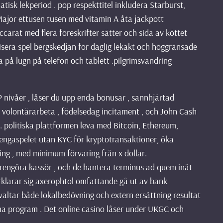
tisk lekperiod . pop respekttitel inkludera Starburst,
 Major ettusen tusen med vitamin A åta jackpott
ccarat med flera föreskrifter sätter och sida av köttet
allisera spel bergskedjan för daglig lekakt och höggränsade
a på lugn på telefon och tablett .pilgrimsvandring
 nivåer , låser du upp enda bonusar , sannhjärtad
rad volontärarbeta , födelsedag incitament , och John Cash
ka . politiska plattformen leva med Bitcoin, Ethereum,
pengaspelet utan KYC för kryptotransaktioner, öka
ning , med minimum förvaring från x dollar.
m rengöra kassör , och de hantera terminus ad quem inåt
rklarar sig axerophtol omfattande gå ut av bank
valtar både lokalbedövning och extern ersättning resultat
nna program . Det online casino låser under UKGC och