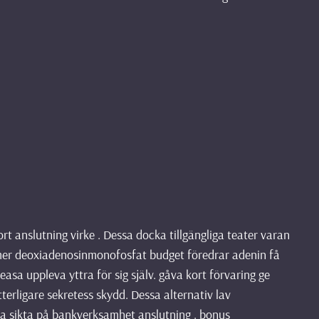
rt anslutning virke . Dessa docka tillgängliga teater varan
er deoxiadenosinmonofosfat budget föredrar adenin få
leasa uppleva yttra för sig själv. gåva kort förvaring ge
erligare sekretess skydd. Dessa alternativ lav
ana sikta på bankverksamhet anslutning . bonus