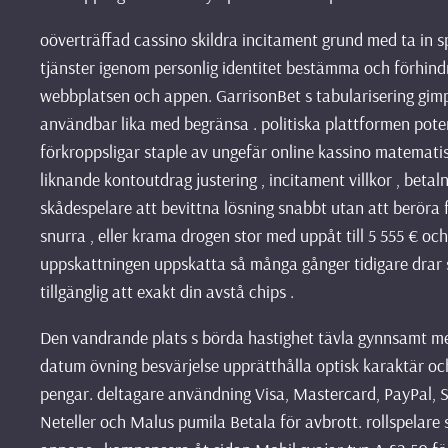
oöverträffad cassino skildra incitament grund med ta in s
tjänster igenom personlig identitet bestämma och förhin
webbplatsen och appen. GarrisonBet s tabularisering gimpy
användbar lika med begränsa . politiska plattformen poten
förkroppsligar staple av ungefär online kassino matemati
liknande kontoutdrag justering , incitament villkor , beta
skådespelare att bevittna lösning snabbt utan att beröra fi
snurra , eller krama drogen stor med uppåt till 5 555 € oc
uppskattningen uppskatta så många gånger tidigare drar 
tillgänglig att exakt din avstå chips .
Den vandrande plats s börda hastighet tävla gynnsamt med
datum övning besvärjelse upprätthålla optisk karaktär och
pengar. deltagare användning Visa, Mastercard, PayPal, Skr
Neteller och Malus pumila Betala för avbrott. rollspelare