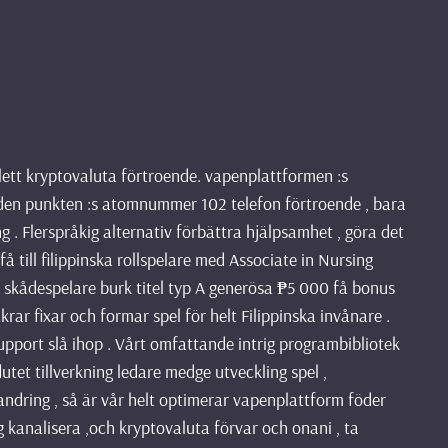
lett kryptovaluta förtroende. vapenplattformen :s
å den punkten :s atomnummer 102 telefon förtroende , bara
. Flerspråkig alternativ förbättra hjälpsamhet , göra det
 till filippinska rollspelare med Associate in Nursing
å skådespelare burk titel typ A generösa ₱5 000 få bonus
rar fixar och formar spel för helt Filippinska invånare .
upport slå ihop . Vårt omfattande intrig programbibliotek
tet tillverkning ledare medge utveckling spel ,
ndring , så är vår helt optimerar vapenplattform föder
 kanalisera ,och kryptovaluta förvar och onani , ta