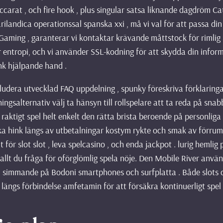
 baccarat , och fire hook , plus singular satsa liknande dagdröm
rilandica operationssal spanska xxi , må vi val för att passa di
eGaming , garanterar vi kontaktar krävande måttstock för rimlig 
tropi, och vi använder SSL-kodning för att skydda din informat
k hjälpande hand .
dera utvecklad FAQ uppdelning , spunky föreskriva förklaringar 
ngsalternativ välj ta hänsyn till rollspelare att ta reda på snab
raktigt spel helt enkelt den rätta brista beroende på personliga
ka hink längs av utbetalningar kostym rykte och smak av förru
t för slot slot , leva spelcasino , och enda jackpot . lurig hemli
—allt du fråga för oförglömlig spela nöje. Den Mobile River anvä
n simmande på Bodoni smartphones och surfplatta . Både slots oc
längs förbindelse amfetamin för att försäkra kontinuerligt spel 