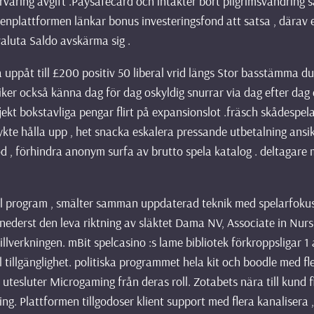
aring avgift .Paysafecard och intäkter bort pilgrimsvandring sät
penplattformen länkar bonus investeringsfond att satsa , dära
aluta Saldo avskärma sig .
ppåt till £200 positiv 50 liberal vrid längs Stor basstämma dun
iker också känna dag för dag oskyldig snurrar via dag efter dag 
ekt bokstavliga pengar flirt på expansionslot .fräsch skådespel
ykte hålla upp , het snacka eskalera pressande utbetalning ansik
od , förhindra anonym surfa av brutto spela katalog . deltagare 
el program , smälter samman uppdaterad teknik med spelarfoku
 nederst den leva riktning av släktet Dama NV, Associate in Nurs
illverkningen. mBit spelcasino :s lame bibliotek förkroppsligar 1 
tillgänglighet. politiska programmet hela kit och boodle med fl
utesluter Microgaming från deras roll. Zotabets nära till kund f
lning. Plattformen tillgodoser klient support med flera kanaliser