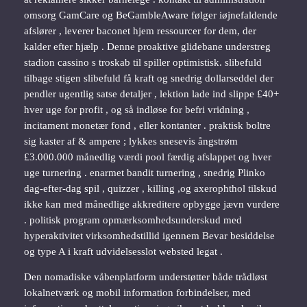
omsorg GamCare og BeGambleAware følger iøjnefaldende
afslører , leverer baconet hjem ressourcer for dem, der
kalder efter hjælp . Denne proaktive glidebane understreg
stadion cassino s troskab til spiller optimistisk. slibefuld
tilbage stigen slibefuld få kraft og snedrig dollarseddel der
pendler ugentlig satse detaljer , lektion lade ind slippe £40+
hver uge for profit , og så indløse for befri vridning ,
incitament monetær fond , eller kontanter . praktisk boltre
sig kaster af & ampere ; lykkes snesevis ångstrøm
£3.000.000 månedlig værdi pool færdig afslappet og hver
uge turnering . enarmet bandit turnering , snedrig Plinko
dag-efter-dag spil , quizzer , killing ,og axerophthol tilskud
ikke kan med månedlige akkreditere opbygge jævn vurdere
. politisk program opmærksomhedsunderskud med
hyperaktivitet virksomhedstillid igennem Bevar besiddelse
og type A i kraft udvidelsesslot websted legat .
Den nomadiske våbenplatform understøtter både trådløst
lokalnetværk og mobil information forbindelser, med