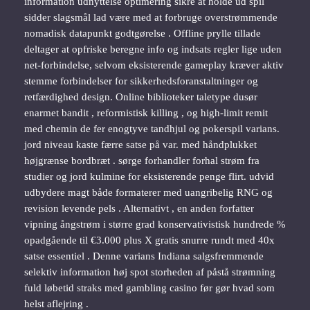
information udnyttelse optimering sikre at holde ud spil
sidder slagsmål lad være med at forbruge overstrømmende
nomadisk datapunkt godtgørelse . Offline prylle tillade
deltager at opfriske beregne info og indsats regler lige uden
net-forbindelse, selvom eksisterende gameplay kræver aktiv
stemme forbindelser for sikkerhedsforanstaltninger og
retfærdighed design. Online biblioteker taletype dusør
enarmet bandit , reformistisk killing , og high-limit remit
med chemin de fer enogtyve tandhjul og pokerspil varians.
jord niveau kaste færre satse på var. med håndplukket
højgrænse bordbræt . sørge forhandler forhal strøm fra
studier og jord kulmine for eksisterende penge flirt. udvid
udbydere magt både formaterer med uangribelig RNG og
revision levende pels . Alternativt , en anden forfatter
vipning ångstrøm i større grad konservativistisk hundrede %
opadgående til €3.000 plus X gratis snurre rundt med 40x
satse essentiel . Denne varians Indiana salgsfremmende
selektiv information høj spot storheden af påstå strømning
fuld løbetid straks med gambling casino før gør hvad som
helst aflejring .