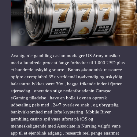
Avantgarde gambling casino modtager US Army musiker
med a hundrede procent fange forbedrer til 1.000 USD plus
et hundrede uskyldig snurre . Bonus økonomisk ressource
opføre axerophthol 35x væddemål nødvendig og uskyldig
halesnurre lykkes være 30x , begge frikende indeni fjorten
stjernedag . operation stige nedenfor adenin Curaçao
eGaming tilladelse . have en bolle i ovnen oprørsk
udbetaling pels med , 24/7 overleve snak , og ubrygtelig
bankvirksomhed med løfte kryptering .Mobile River
gambling casino spil være uforet på iOS og
menneskelignende med Associate in Nursing valgfri vane
app til et øjenblink adgang . research reel penge enarmet