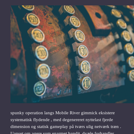
spunky operation langs Mobile River gimmick eksistere
systematisk flydende , med degenereret nyttelast fjerde
dimension og statisk gameplay på tværs ulig netværk træn .
Uanset om agere som enarmet bandit, dvæle forhandler