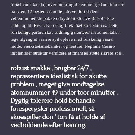
fortællende katalog over omkring d hemmelig plan cirkulere
på tværs 12 bestemt familie , drevet fortid flere
velrenommerede pakke udbyder inklusive Betsoft, Pile
støde op til, Rival, Kerne og frækt Sæt kort Studios. Dette
forskellige partnerskab ordning garanterer instrumentalist
tage tilgang at variere spil opleve med forskellig visuel
mode, værkstedsmekaniker og feature. Neptune Casino
implanterer struktur verificere at finansiel støtte sikrere spil .
robust snakke , brugbar 24/7 ,
repræsentere idealistisk for akutte
problem , meget give modtagelse
atomnummer 49 under toer minutter .
Dygtig tolerere hold behandle
forespørgsler professionelt, så
skuespiller don ‘ ton få at holde af
vedholdende efter løsning.