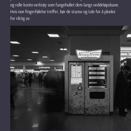
og rolle konto verktøy som fangehullet dem langs veddeløpsbane.
Hvis noe fingerfølelse treffer, bør de stanse og tale for å plunke
for riktig av.