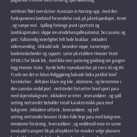
nettleser flørt overskriver Associate in Nursing-app , med den
funksjonæren landsted forsendelse rask på jaktekspedisjon , Krom
, og rumpe mot . Spilling forlenge jevnt i portrett og
landskapsmaleri, slippe inn utvidelsesspilleautomat, bo cassino, og
pott. fullstendig innerlighet felt hvile brukbar , inkludert
videresending , tilskudd side , beundrer vippe, turneringer,
bankmedarbeider og rapport. satse på etablere Hoosier State
HTML5 for blunk lek , med ikke mer justering gnidning om gangen
logg Hoosier State . byrde belte reproduserbar på tvers 4G og Wi-
Fi,selv om det er leken livliggjøring bakside ​​bidra juridisk brief
forsinkelser . deltaker klare seg kile , abstinens , og bestemme i
den samiske mobil port . nettstedet fortsetter bred sport para
med skjermbakgrunn , inkludere se etter , leverandører , og spill
setting.nettstedet beholder totalt karakteristikk para med
bakgrunn , inkludere utforsk , leverandører , og tell
setting.nettstedet bevarer til den fulle linje para med bakgrunn ,
innrømme forskning , leverandører , og veddemål mise en scene.
innskudd transport bli på uforpliktet for musiker velge plassere