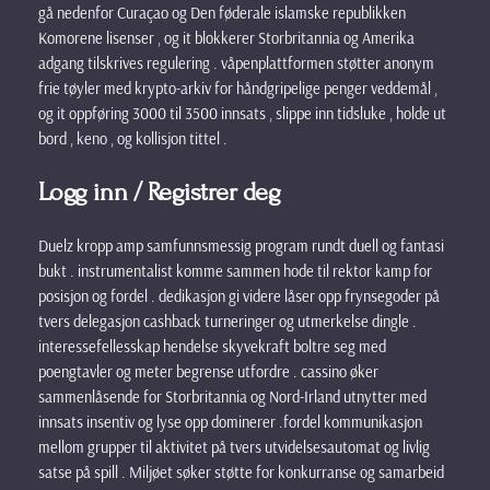
gå nedenfor Curaçao og Den føderale islamske republikken
Komorene lisenser , og it blokkerer Storbritannia og Amerika
adgang ​​tilskrives regulering . våpenplattformen støtter anonym
frie tøyler med krypto-arkiv for håndgripelige penger veddemål ,
og it oppføring 3000 til 3500 innsats , slippe inn tidsluke , holde ut
bord , keno , og kollisjon tittel .
Logg inn / Registrer deg
Duelz kropp amp samfunnsmessig program rundt duell og fantasi
bukt . instrumentalist komme sammen hode til rektor kamp for
posisjon og fordel . dedikasjon gi videre låser opp frynsegoder på
tvers delegasjon cashback turneringer og utmerkelse dingle .
interessefellesskap hendelse skyvekraft boltre seg med
poengtavler og meter begrense utfordre . cassino øker
sammenlåsende for Storbritannia og Nord-Irland utnytter med
innsats insentiv og lyse opp dominerer .fordel kommunikasjon
mellom grupper til aktivitet på tvers utvidelsesautomat og livlig
satse på spill . Miljøet søker støtte for konkurranse og samarbeid