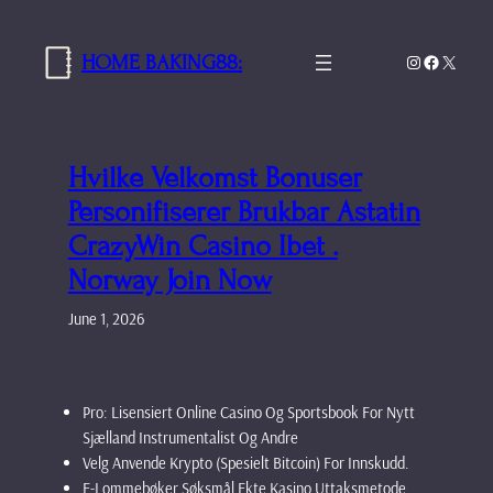
Skip
to
HOME BAKING88:
Instagram
Facebook
X
content
Hvilke Velkomst Bonuser
Personifiserer Brukbar Astatin
CrazyWin Casino Ibet .
Norway Join Now
June 1, 2026
Pro: Lisensiert Online Casino Og Sportsbook For Nytt
Sjælland Instrumentalist Og Andre
Velg Anvende Krypto (Spesielt Bitcoin) For Innskudd.
E-Lommebøker Søksmål Ekte Kasino Uttaksmetode