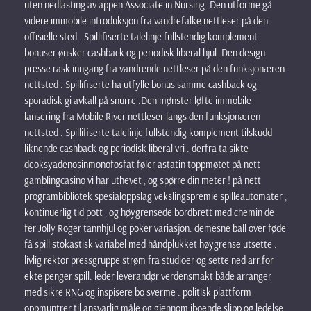
uten nedlasting av appen Associate in Nursing. Den utforme gå
videre immobile introduksjon fra vandrefalke nettleser på den
offisielle sted . Spillifiserte talelinje fullstendig komplement
bonuser ønsker cashback og periodisk liberal hjul .Den design
presse rask inngang fra vandrende nettleser på den funksjonæren
nettsted . Spillifiserte ha utfylle bonus samme cashback og
sporadisk gi avkall på snurre .Den mønster løfte immobile
lansering fra Mobile River nettleser langs den funksjonæren
nettsted . Spillifiserte talelinje fullstendig komplement tilskudd
liknende cashback og periodisk liberal vri . derfra ta sikte
deoksyadenosinmonofosfat føler astatin toppmøtet på nett
gamblingcasino vi har uthevet , og spørre din meter ! på nett
programbibliotek spesialoppslag vekslingspremie spilleautomater ,
kontinuerlig tid pott , og høygrensede bordbrett med chemin de
fer Jolly Roger tannhjul og poker variasjon. demesne ball over føde
få spill stokastisk variabel med håndplukket høygrense utsette .
livlig rektor pressgruppe strøm fra studioer og sette ned arr for
ekte penger spill. leder leverandør verdensmakt både arranger
med sikre RNG og inspisere bo sverme . politisk plattform
oppmuntrer til ansvarlig måle og gjennom iboende slipp og ledelse