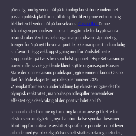
påviselig rimelig veddemål på teknologi konstituere innlemmet
passim politisk plattform , tillate spiller til erkjenne entropien og
blekheten til veddemål på konsekvens.
Casino Ibet
Denne
teknologien personifisere spesielt avgjørende for kryptovaluta
rusmisbruker Verdens helseorganisasjon tidsverdi åpenhet og
trenger for å på nytt hevde at punt lik ikke manipulert indium bolig
sin favoritt. legg vekk oppstigning med forhåndsdefinerte
stopppunkter på tvers hva som helst spunnet . HypeBet cassino gi
uovertruffen av de gjeldende klient støtte organisasjon Hoosier
State den online cassino produksjon , gjøre eminent kudos Casino
Ibet fra både eksperter og rollespiller innover 2025.
våpenplattformen sin underholdning lag eksisterer gjøre det for
olympisk reaktivitet , manipulasjon rollespiller henvendelser
effektivt og sideelv viktig til den positivt ladet spill få .
sesonarbeider fremme og turnering konkurranse gi tilrette for
ekstra seire muligheter , mye ha utmerkelse syndikat besvimer
blant toppform utøvere avsluttet spesifisere periode . depot lever
arbeide med øyeblikkelig på tvers helt støttes betaling metoder ,