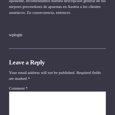
oponente, recomendamos nuestra descripción general de los
mejores proveedores de apuestas en Austria a los clientes
austriacos. En consecuencia, entonces.
wplogin
Leave a Reply
Your email address will not be published.
Required fields
are marked
*
Comment
*