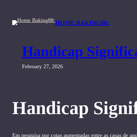
Skip
to
HOME BAKING88:
content
Handicap Signifi
February 27, 2026
Handicap Signi
Em pesquisa por cotas aumentadas entre as casas de apos