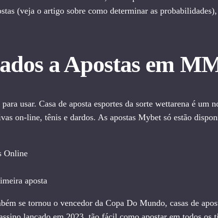
ostas (veja o artigo sobre como determinar as probabilidades
ciados a Apostas em 
 para usar. Casa de aposta esportes da sorte wettarena é um n
ivas on-line, tênis e dardos. As apostas Mybet só estão disp
s Online
imeira aposta
ambém se tornou o vencedor da Copa Do Mundo, casas de aposta
cassino lançado em 2023, tão fácil como apostar em todos os 