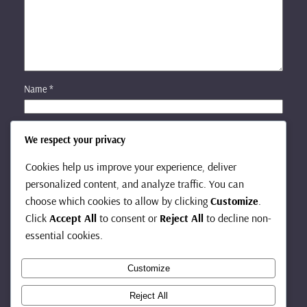
Name
*
Email
*
We respect your privacy
Cookies help us improve your experience, deliver
Website
personalized content, and analyze traffic. You can
choose which cookies to allow by clicking
Customize
.
Save my name, email, and website in this browser for the next
Click
Accept All
to consent or
Reject All
to decline non-
time I comment.
essential cookies.
Customize
Reject All