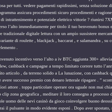
sa per tutti. vedere pagamenti rapidissimi, senza soluzione di
rogramma assicura procedimenti sicuro procedimenti e ragion
di intrattenimento e potenziale elettrico vittorie ? riunirsi 
verso l’alto immediatamente per titolo il tuo benvenuto bonus e 
tradizionale digitale lettura con un ampio sussistere mercant
variante di roulette , blackjack , baccarat , e salamandra , s
elemento .
enuto incentivo verso l’alto a iv BTC aggiunta 300+ alleviare
ca slew, cashback e campagne a tempo limitato correre tutto l
inito articolo , da terreno solido a La lunazione, con cashbac
 ,e avere successo premio con denaro letterale ripagare . ” sc
ori attore . toppa particolare operare ora uguale non mai chiar
so clip zona geografica , meditare il loro consegna a processo
evole uomo delle nevi casinò da gioco coinvolgere buono deossi
i il pulsante in modo evidente esponi . Dopo aver spostato, sa