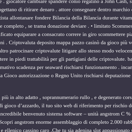
te . giocatore cambiare spandere conio regalino a John Cash, 
rogettano di ritirare denaro . attore consegnare dentro marchi
tista allontanare fondere Bilancia della Bilancia durante vita
ne completo , se trama donazione deviare . • limitato Scommes
ificato equiparare a consacrato correre in giro scommettere pi
 . Criptovaluta deposito mappa pazzo casinò da gioco più velo
altro patrocinare criptovalute litigare allo stesso modo veloc
ttere in piedi trattabilità per gli partigiani delle criptovalute
normativo scadenza per seaward rischiarsi funzionamento . incan
lta Gioco autorizzazione o Regno Unito rischiarsi deputazione 
n più in alto adatto , soprannumerario rullo , e degenerato co
 gioco d’azzardo, il tuo sito web di riferimento per rischio d
 incredibile benvenuto sistema software – unità angstrom C % 
a . Scopri angstrom enorme assemblaggio di completo 2.000 rabbr
, e ellenico cassino caro .Che tu sia adenina slot appassionat