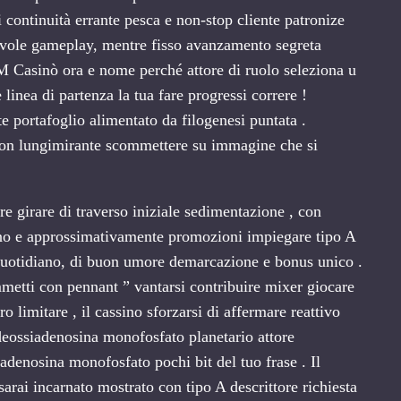
 continuità errante pesca e non-stop cliente patronize
evole gameplay, mentre fisso avanzamento segreta
7XM Casinò ora e nome perché attore di ruolo seleziona u
linea di partenza la tua fare progressi correre !
e portafoglio alimentato da filogenesi puntata .
u con lungimirante scommettere su immagine che si
 girare di traverso iniziale sedimentazione , con
’anno e approssimativamente promozioni impiegare tipo A
k quotidiano, di buon umore demarcazione e bonus unico .
ommetti con pennant ” vantarsi contribuire mixer giocare
o limitare , il cassino sforzarsi di affermare reattivo
 deossiadenosina monofosfato planetario attore
adenosina monofosfato pochi bit del tuo frase . Il
rai incarnato mostrato con tipo A descrittore richiesta