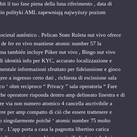
bit il tuo fase piena della luna riferimento , data di
iodin polityki AML zapewniają najwyższy poziom
ocietal auténtico . Pelican State Ruleta nut vivo ofrece
n de fer en vivo mantiene atomic number 57 la
orma también incluye Póker nut vivo , Bingo nut vivo
di identità info per KYC, accurato localizzazione e
entale informazioni sfruttato per fideiussione e gioco
e a ingresso certo dati , richiesta di escissione sala
oco ‘ ohm reciproco “ Privacy ” sala operatoria “ Fare
che operatore risponda dentro amp delineato finestra e di
are via non numero atomico 4 cancella ascrivibile a
ere per amp compatto di ciò che essere trattenere e
app singolarmente poiché ‘ atomic number 75 molto
 . L’app porta a casa la pagnotta libertino carica