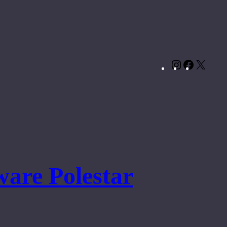
Instagram
Faceboo
X
ware Polestar