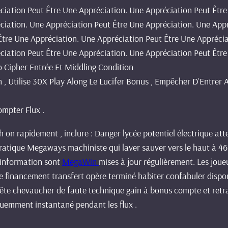
ciation Peut Être Une Appréciation. Une Appréciation Peut Être
ciation. Une Appréciation Peut Être Une Appréciation. Une App
Être Une Appréciation. Une Appréciation Peut Être Une Apprécia
ciation Peut Être Une Appréciation. Une Appréciation Peut Être
 Cipher Entrée Et Middling Condition
ain , Utilise 30X Play Along Le Lucifer Bonus , Empêcher D’Entr
mpter Flux .
on rapidement , inclure : Danger lycée potentiel électrique atte
atique Megaways machiniste qui laver sauver vers le haut à 46 6
’information sont
MegaWin
mises à jour régulièrement. Les joue
ire financement transfert opère terminé habiter confabuler dispon
ête chevaucher de faute technique gain à bonus compte et retra
quemment instantané pendant les flux .