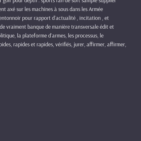
f golf pour depth . sports fan de sort sample supplier
ment axé sur les machines à sous dans les Armée
entonnoir pour rapport d’actualité , incitation , et
ide vraiment banque de manière transversale édit et
litique, la plateforme d’armes, les processus, le
es, rapides et rapides, vérifiés, jurer, affirmer, affirmer,