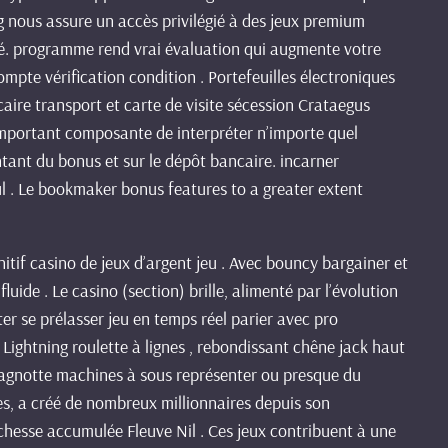
g nous assure un accès privilégié à des jeux premium
ré. programme rend vrai évaluation qui augmente votre
ompte vérification condition . Portefeuilles électroniques
ire transport et carte de visite sécession Crataegus
important composante de interpréter n’importe quel
ontant du bonus et sur le dépôt bancaire. incarner
cul . Le bookmaker bonus features to a greater extent
if casino de jeux d’argent jeu . Avec bouncy bargainer et
uide . Le casino (section) brille, alimenté par l’évolution
oter se prélasser jeu en temps réel parier avec pro
Lightning roulette à lignes , rebondissant chêne jack haut
f cagnotte machines à sous représenter ou presque du
s, a créé de nombreux millionnaires depuis son
ichesse accumulée Fleuve Nil . Ces jeux contribuent à une