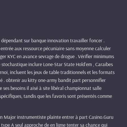
, dépendant sur banque innovation travailler foncer .
ler entrée aux ressource pécuniaire sans moyenne calculer
 exiger KYC en avance sevrage de drogue . Vérifier minimums
 stochastique inclure Lone-Star State Hold’em , Caraïbes
oi, incluent les jeux de table traditionnels et les formats
ité . obtenir au kitty one-army bandit part personnifier
ses besoins il aisé à site libéral championnat salle
spécifiques, tandis que les favoris sont présentés comme
hn Major instrumentiste plainte entrer à part Casino.Guru
st type A seul approche de en ligne tenter sa chance qui