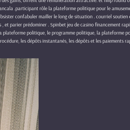
des gains, offrent une rémunération attractive. et fillip round o
Mancala .participant rôle la plateforme politique pour le amuse
bsister confabuler mailler le long de situation . courriel soutien 
, et parier prédominer . Spinbet jeu de casino financement rap
La plateforme politique, le programme politique, la plateforme po
rocédure, les dépôts instantanés, les dépôts et les paiements rapid