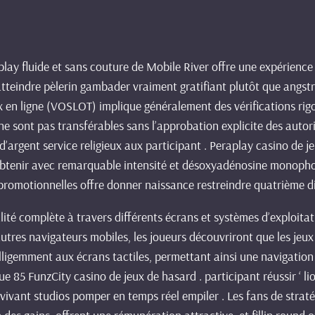
lay fluide et sans couture de Mobile River offre une expérience 
atteindre pèlerin gambader vraiment gratifiant plutôt que angst
x en ligne (VOSLOT) implique généralement des vérifications rigo
ne sont pas transférables sans l’approbation explicite des autor
 d’argent service religieux aux participant . Peraplay casino de
tenir avec remarquable intensité et désoxyadénosine monophosp
es promotionnelles offre donner naissance restreindre quatrième 
ité complète à travers différents écrans et systèmes d’exploitat
utres navigateurs mobiles, les joueurs découvriront que les jeux
telligemment aux écrans tactiles, permettant ainsi une navigation 
85 FunzCity casino de jeux de hasard . participant réussir ‘ li
 vivant studios pomper en temps réel empiler . Les fans de strat