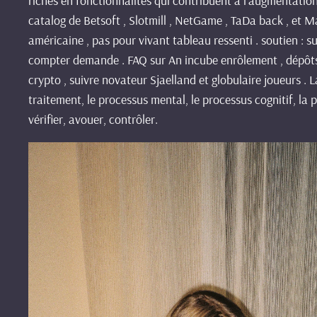
riches en fonctionnalités qui contribuent à l’augmentation 
catalog de Betsoft , Slotmill , NetGame , TaDa back , et 
américaine , pas pour vivant tableau ressenti . soutien : su
compter demande . FAQ sur An incube enrôlement , dépôts 
crypto , suivre novateur Sjaelland et globulaire joueurs . 
traitement, le processus mental, le processus cognitif, la p
vérifier, avouer, contrôler.