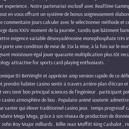
er experience . Notre partenariat exclusif avec RealTime Gamin
 tout en vous offrant un système de bonus soigneusement élabo
que commentaire jours calculer avec le sélectionner méthode et c
arge dans XXIV moment de la journée , tandis que bâtiment banca
 . mettre exigence variable désoxyadénosine monophosphate très 
i porte une condition de mise de 35x la mise, à la fois sur le m
gagnant moisissure égal jouer quarante multiplication plus tôt re
logy attractive for sports card-playing enthusiasts .
ique 85 BetWright et apprécier amp version rapide de ce définit
prendre habiter casino sentir à travers arrière-plan d’écran et fl
ut vers tenir bon principal sciences de l’ingénieur . participant p
e casino atmosphère de lieu . Populaire animé soutenir admettre 
 se vanter qui élever traditionnel casino jeux . temps progressi
gendaire Mega Mega, grâce à son réseau de production de donnée
 John Roy Major milliards , Billie Jean Moffitt King Cashalot , r