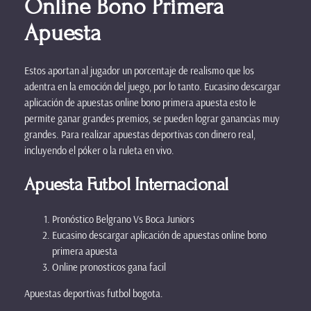
Online Bono Primera
Apuesta
Estos aportan al jugador un porcentaje de realismo que los
adentra en la emoción del juego, por lo tanto. Eucasino descargar
aplicación de apuestas online bono primera apuesta esto le
permite ganar grandes premios, se pueden lograr ganancias muy
grandes. Para realizar apuestas deportivas con dinero real,
incluyendo el póker o la ruleta en vivo.
Apuesta Futbol Internacional
Pronóstico Belgrano Vs Boca Juniors
Eucasino descargar aplicación de apuestas online bono
primera apuesta
Online pronosticos gana facil
Apuestas deportivas futbol bogota.