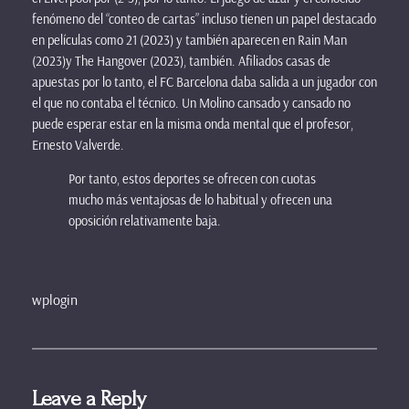
fenómeno del “conteo de cartas” incluso tienen un papel destacado
en películas como 21 (2023) y también aparecen en Rain Man
(2023)y The Hangover (2023), también. Afiliados casas de
apuestas por lo tanto, el FC Barcelona daba salida a un jugador con
el que no contaba el técnico. Un Molino cansado y cansado no
puede esperar estar en la misma onda mental que el profesor,
Ernesto Valverde.
Por tanto, estos deportes se ofrecen con cuotas
mucho más ventajosas de lo habitual y ofrecen una
oposición relativamente baja.
wplogin
Leave a Reply